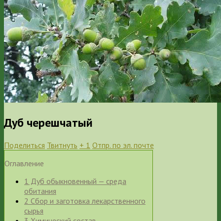
Дуб черешчатый
Поделиться
Твитнуть
+ 1
Отпр. по эл. почте
Оглавление
1
Дуб обыкновенный — среда
обитания
2
Сбор и заготовка лекарственного
сырья
3
Химический состав