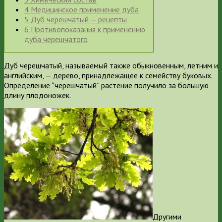
4
Медицинское применение дуба
5
Дуб черешчатый — рецепты
6
Противопоказания к применению
дуба черешчатого
Дуб черешчатый, называемый также обыкновенным, летним и
английским, — дерево, принадлежащее к семейству буковых.
Определение “черешчатый” растение получило за большую
длину плодоножек.
Другими