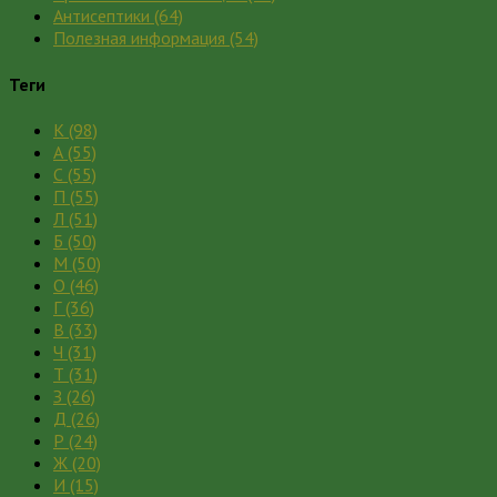
Антисептики
(64)
Полезная информация
(54)
Теги
К
(98)
А
(55)
С
(55)
П
(55)
Л
(51)
Б
(50)
М
(50)
О
(46)
Г
(36)
В
(33)
Ч
(31)
Т
(31)
З
(26)
Д
(26)
Р
(24)
Ж
(20)
И
(15)