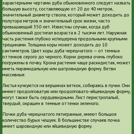
характерными чертами дуба обыкновенного следует назвать
большую высоту, составляющую от 20 до 40 метров,
значительный диаметр ствола, который может доходить до
полутора метров и значительный срок жизни, часто
превышающий 350 лет. Известны случаи, когда дуб
обыкновенный достигал возраста в 2 тысячи лет. Наружная
часть растения глубоко испещерена продольными крупными
трещинами. Толщина коры может доходить до 10
сантиметров. Цвет коры дуба черешчатого — от темных
оттенков серого до черного. Корни дерева очень глубоко
погружены в почву. Крона растения чаще раскидистая, может
иметь пирамидальную или шатровидную форму. Ветви
массивные.
Листья кучкуются на вершинах веткок, собираясь в пучки. Они
имеют продолговатую или продолговато-яйцевидную форму,
могут также быть сердцевидными. Лист перистропалый,
твердый, окрашен в темные оттенки зеленого.
Почки дуба черешчатого пятигранные, имеют большое
количество бурых чешуек. В большинстве случаев почка
имеет шаровидную или яйцевидную форму.