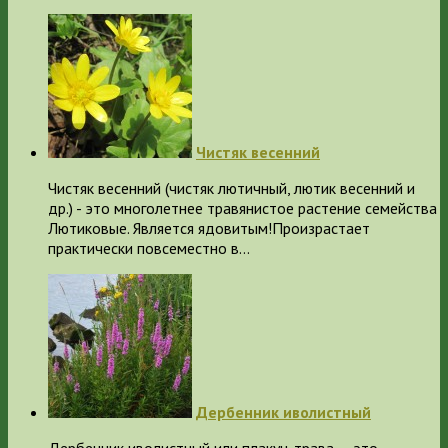
Чистяк весенний
Чистяк весенний (чистяк лютичный, лютик весенний и
др.) - это многолетнее травянистое растение семейства
Лютиковые. Является ядовитым!Произрастает
практически повсеместно в…
Дербенник иволистный
Дербенник иволистный или плакун-трава — это