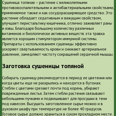
Сушеница топяная – растение с великолепными
противовоспалительными и антибактериальными свойствами,
применяемое также и как сосудорасширяющее средство. Это
растение обладает седативным и вяжущим свойством,
улучшает перистальтику кишечника, отлично заживляет раны
и язвы. Благодаря большому количеству различных
витаминов и биологически активных веществ эта травка
является хорошим стимулятором иммунной системы.
Препараты с использованием сушеницы эффективно
ускоряют свертываемость крови и снижают артериальное
давление, замедляют частоту сокращений сердечной мышцы.
Заготовка сушеницы топяной
Собирать сушеницу рекомендуется в период ее цветения или
когда цветы еще не раскрылись и находятся в бутонах.
Стебли с цветами срезают почти под корень, убирают
поврежденные листья. Затем стебли растения связывают
небольшими пучками и подвешивают для просушки в тени
под навесом. Высушить заготовленное сырье можно и в
духовом шкафу при температуре не более 40 градусов.
Готовое сырье должно храниться в сухом прохладном месте.