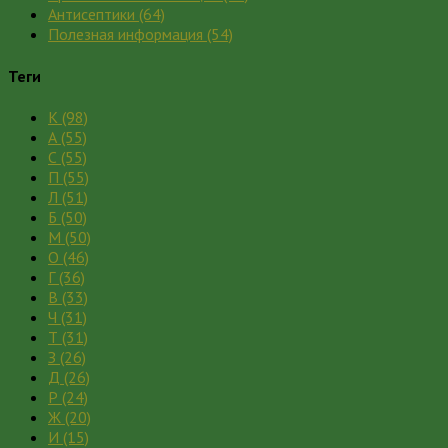
Антисептики
(64)
Полезная информация
(54)
Теги
К
(98)
А
(55)
С
(55)
П
(55)
Л
(51)
Б
(50)
М
(50)
О
(46)
Г
(36)
В
(33)
Ч
(31)
Т
(31)
З
(26)
Д
(26)
Р
(24)
Ж
(20)
И
(15)