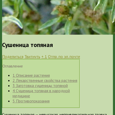
Сушеница топяная
Поделиться
Твитнуть
+ 1
Отпр. по эл. почте
Оглавление
1
Описание растения
2
Лекарственные свойства растения
3
Заготовка сушеницы топяной
4
Сушеница топяная в народной
медицине
5
Противопоказания
Сушеница топяная — невысокая, непривлекательная травка,