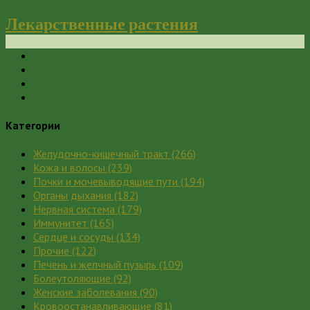
Лекарственные растения
Категории
Желудочно-кишечный тракт
(266)
Кожа и волосы
(239)
Почки и мочевыводящие пути
(194)
Органы дыхания
(182)
Нервная система
(179)
Иммунитет
(165)
Сердце и сосуды
(134)
Прочие
(122)
Печень и желчный пузырь
(109)
Болеутоляющие
(92)
Женские заболевания
(90)
Кровоостанавливающие
(81)