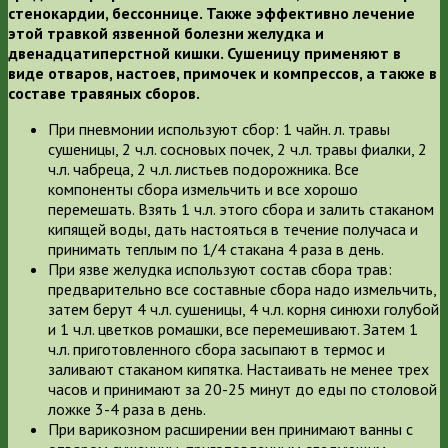
стенокардии, бессоннице. Также эффективно лечение
этой травкой язвенной болезни желудка и
двенадцатиперстной кишки. Сушеницу применяют в
виде отваров, настоев, примочек и компрессов, а также в
составе травяных сборов.
При пневмонии используют сбор: 1 чайн. л. травы
сушеницы, 2 ч.л. сосновых почек, 2 ч.л. травы фиалки, 2
ч.л. чабреца, 2 ч.л. листьев подорожника. Все
компоненты сбора измельчить и все хорошо
перемешать. Взять 1 ч.л. этого сбора и залить стаканом
кипящей воды, дать настояться в течение получаса и
принимать теплым по 1/4 стакана 4 раза в день.
При язве желудка используют состав сбора трав:
предварительно все составные сбора надо измельчить,
затем берут 4 ч.л. сушеницы, 4 ч.л. корня синюхи голубой
и 1 ч.л. цветков ромашки, все перемешивают. Затем 1
ч.л. приготовленного сбора засыпают в термос и
заливают стаканом кипятка. Настаивать не менее трех
часов и принимают за 20-25 минут до еды по столовой
ложке 3-4 раза в день.
При варикозном расширении вен принимают ванны с