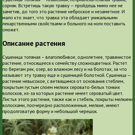
сорняк. Встретишь такую травку — пройдешь мимо нее не
заметив, до того это растение неброское и незаметное. И
мало кто знает, что травка эта обладает уникальными
лекарственными свойствами и больного на ноги поставить
сможет.
Описание растения
Сушеница топяная – влаголюбивое, однолетнее, травянистое
растение, относящееся к семейству сложноцветных. Растет
по берегам рек, озер, во влажном лесу и на болотах, за что
называют эту травку еще и сушеницей болотной. Сушеница —
растение невысокое, с ветвящимся от основания стеблем,
покрытым густым слоем мелких серовато-белых тонких
волосков, из-за которых растение имеет сероватый цвет.
Листья этого растения, также как и стебель, покрыты мелкими
волосками, поочередно расположенные, мелкие, имеют
продолговатую форму и небольшой черешок.