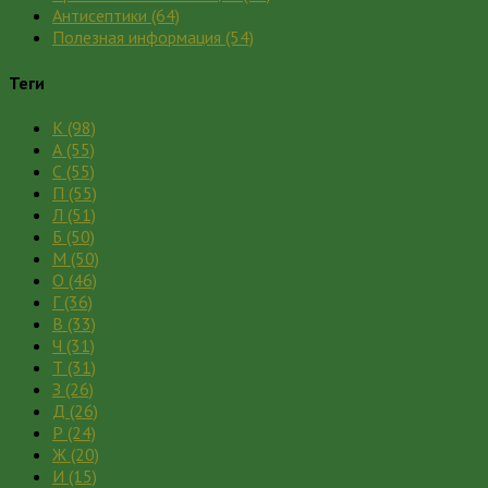
Антисептики
(64)
Полезная информация
(54)
Теги
К
(98)
А
(55)
С
(55)
П
(55)
Л
(51)
Б
(50)
М
(50)
О
(46)
Г
(36)
В
(33)
Ч
(31)
Т
(31)
З
(26)
Д
(26)
Р
(24)
Ж
(20)
И
(15)