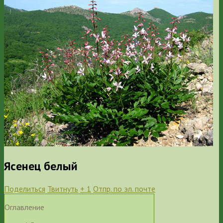
Ясенец белый
Поделиться
Твитнуть
+ 1
Отпр. по эл. почте
Оглавление