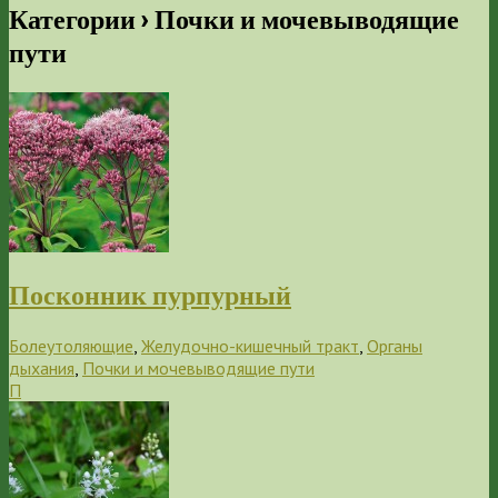
Категории ›
Почки и мочевыводящие
пути
Посконник пурпурный
Болеутоляющие
,
Желудочно-кишечный тракт
,
Органы
дыхания
,
Почки и мочевыводящие пути
П