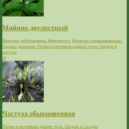
Майник двулистный
Женские заболевания
,
Иммунитет
,
Кровоостанавливающие
,
Органы дыхания
,
Почки и мочевыводящие пути
,
Сердце и
сосуды
М
Частуха обыкновенная
Почки и мочевыводящие пути
,
Сердце и сосуды