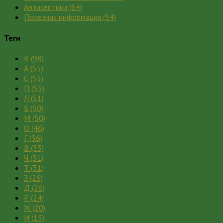
Антисептики
(64)
Полезная информация
(54)
Теги
К
(98)
А
(55)
С
(55)
П
(55)
Л
(51)
Б
(50)
М
(50)
О
(46)
Г
(36)
В
(33)
Ч
(31)
Т
(31)
З
(26)
Д
(26)
Р
(24)
Ж
(20)
И
(15)