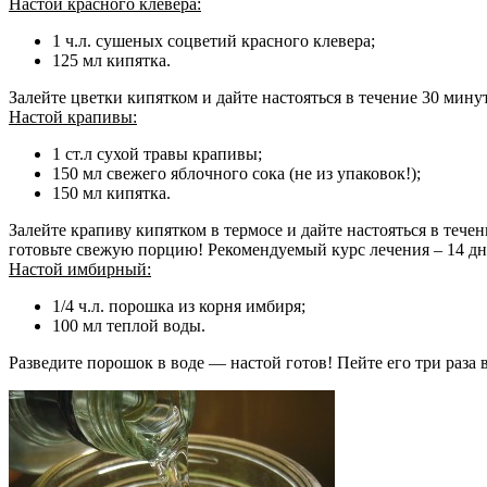
Настой красного клевера:
1 ч.л. сушеных соцветий красного клевера;
125 мл кипятка.
Залейте цветки кипятком и дайте настояться в течение 30 минут
Настой крапивы:
1 ст.л сухой травы крапивы;
150 мл свежего яблочного сока (не из упаковок!);
150 мл кипятка.
Залейте крапиву кипятком в термосе и дайте настояться в течен
готовьте свежую порцию! Рекомендуемый курс лечения – 14 д
Настой имбирный:
1/4 ч.л. порошка из корня имбиря;
100 мл теплой воды.
Разведите порошок в воде — настой готов! Пейте его три раза