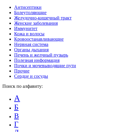
Антисептики
Болеутоляющие
Желудочно-кишечный тракт
Женские заболевания
Иммунитет
Кожа и волосы
Кровоостанавливающие
Нервная система
Органы дыхания
Печень и желчный пузырь
Полезная информация
Почки и мочевыводящие пути
Прочие
Сердце и сосуды
Поиск по алфавиту:
А
Б
В
Г