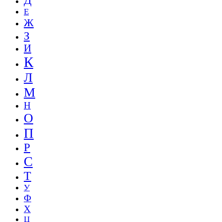
Д
Е
Ж
З
И
К
Л
М
Н
О
П
Р
С
Т
У
Ф
Х
Ц