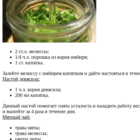
2 ст.л. мелиссы;
1/4 ч.л. порошка из корня имбиря;
1 ст. кипятка.
Залейте мелиссу с имбирем кипятком и дайте настояться в тече
Настой девясила:
1 ч.л. корня девясила;
200 мл кипятка.
Данный настой помогает снять усталость и наладить работу вес
и выпейте за 4 раза в течение дня.
Мятный чай:
трава мяты;
трава мелиссы;
цветы липы.