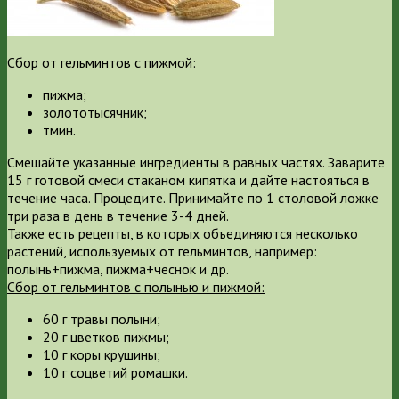
Сбор от гельминтов с пижмой:
пижма;
золототысячник;
тмин.
Смешайте указанные ингредиенты в равных частях. Заварите
15 г готовой смеси стаканом кипятка и дайте настояться в
течение часа. Процедите. Принимайте по 1 столовой ложке
три раза в день в течение 3-4 дней.
Также есть рецепты, в которых объединяются несколько
растений, используемых от гельминтов, например:
полынь+пижма, пижма+чеснок и др.
Сбор от гельминтов с полынью и пижмой:
60 г травы полыни;
20 г цветков пижмы;
10 г коры крушины;
10 г соцветий ромашки.