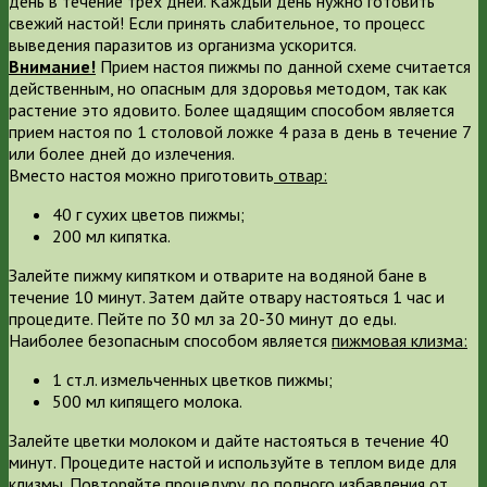
день в течение трех дней. Каждый день нужно готовить
свежий настой! Если принять слабительное, то процесс
выведения паразитов из организма ускорится.
Внимание!
Прием настоя пижмы по данной схеме считается
действенным, но опасным для здоровья методом, так как
растение это ядовито. Более щадящим способом является
прием настоя по 1 столовой ложке 4 раза в день в течение 7
или более дней до излечения.
Вместо настоя можно приготовить
отвар:
40 г сухих цветов пижмы;
200 мл кипятка.
Залейте пижму кипятком и отварите на водяной бане в
течение 10 минут. Затем дайте отвару настояться 1 час и
процедите. Пейте по 30 мл за 20-30 минут до еды.
Наиболее безопасным способом является
пижмовая клизма:
1 ст.л. измельченных цветков пижмы;
500 мл кипящего молока.
Залейте цветки молоком и дайте настояться в течение 40
минут. Процедите настой и используйте в теплом виде для
клизмы. Повторяйте процедуру до полного избавления от