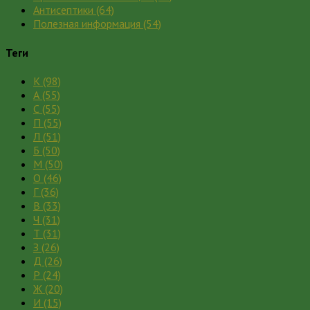
Антисептики
(64)
Полезная информация
(54)
Теги
К
(98)
А
(55)
С
(55)
П
(55)
Л
(51)
Б
(50)
М
(50)
О
(46)
Г
(36)
В
(33)
Ч
(31)
Т
(31)
З
(26)
Д
(26)
Р
(24)
Ж
(20)
И
(15)