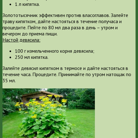
1 л кипятка.
Золототысячник эффективен против власоглавов. Залейте
траву кипятком, дайте настояться в течение получаса и
процедите. Пейте по 80 мл два раза в день – утром и
вечером до приема пищи.
Настой девясила:
100 г измельченного корня девясила;
250 мл кипятка.
Залейте девясил кипятком в термосе и дайте настояться в
течение часа. Процедите. Принимайте по утром натощак по
35 мл.