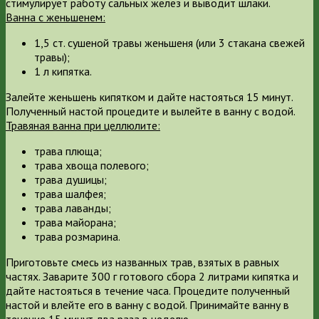
стимулирует работу сальных желез и выводит шлаки.
Ванна с женьшенем:
1,5 ст. сушеной травы женьшеня (или 3 стакана свежей
травы);
1 л кипятка.
Залейте женьшень кипятком и дайте настояться 15 минут.
Полученный настой процедите и вылейте в ванну с водой.
Травяная ванна при целлюлите:
трава плюща;
трава хвоща полевого;
трава душицы;
трава шалфея;
трава лаванды;
трава майорана;
трава розмарина.
Приготовьте смесь из названных трав, взятых в равных
частях. Заварите 300 г готового сбора 2 литрами кипятка и
дайте настояться в течение часа. Процедите полученный
настой и влейте его в ванну с водой. Принимайте ванну в
течение 15 минут два раза в неделю.