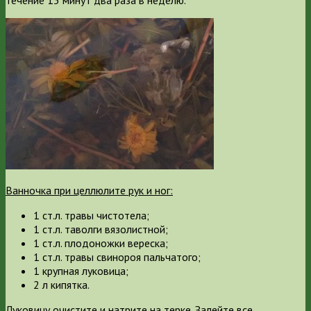
Ванночка при целлюлите рук и ног:
1 ст.л. травы чистотела;
1 ст.л. таволги вязолистной;
1 ст.л. плодоножки вереска;
1 ст.л. травы свинороя пальчатого;
1 крупная луковица;
2 л кипятка.
Луковицу очистите и натрите на терке. Залейте все