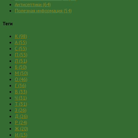
Антисептики
(64)
Полезная информация
(54)
Теги
К
(98)
А
(55)
С
(55)
П
(55)
Л
(51)
Б
(50)
М
(50)
О
(46)
Г
(36)
В
(33)
Ч
(31)
Т
(31)
З
(26)
Д
(26)
Р
(24)
Ж
(20)
И
(15)