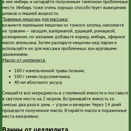
в нее имбирь и натирайте полученным тампоном проблемные
месте. Имбирь тоже очень хорошо способствует выведению
шлаков и лишней жидкости.
Травяные мешочки для массажа:
возьмите маленькие мешочки из тонкого хлопка, наполните
их травами — хвощем, валерианой, душицей, ромашкой,
розмарином, по желанию добавьте корицу, имбирь, эфирное
масло апельсина. Затем распарьте мешочки над паром и
используйте их для массажа проблемных зон круговыми
движениями.
Масло от целлюлита:
100 г измельченной травы полыни;
500 г семян подсолнечника;
40 мл яблочного уксуса.
Смешайте все ингредиенты в стеклянной емкости и поставьте
в светлое место на 2 недели. Встряхивайте емкость со
смесью два раза в день — утром и вечером. Через 14 дней
процедите полученное масло. Втирайте масло в пораженные
места ежедневно.
Ванны от целлюлита