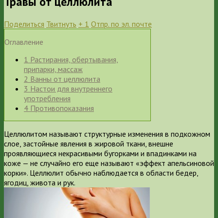
Травы от целлюлита
Поделиться
Твитнуть
+ 1
Отпр. по эл. почте
Оглавление
1
Растирания, обертывания,
припарки, массаж
2
Ванны от целлюлита
3
Настои для внутреннего
употребления
4
Противопоказания
Целлюлитом называют структурные изменения в подкожном
слое, застойные явления в жировой ткани, внешне
проявляющиеся некрасивыми бугорками и впадинками на
коже — не случайно его еще называют «эффект апельсиновой
корки». Целлюлит обычно наблюдается в области бедер,
ягодиц, живота и рук.