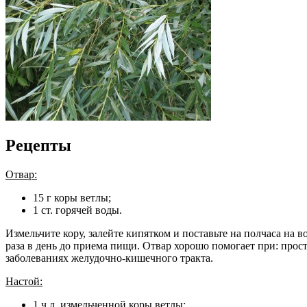
Рецепты
Отвар:
15 г коры ветлы;
1 ст. горячей воды.
Измельчите кору, залейте кипятком и поставьте на полчаса на 
раза в день до приема пищи. Отвар хорошо помогает при: прос
заболеваниях желудочно-кишечного тракта.
Настой:
1 ч.л. измельченной коры ветлы;