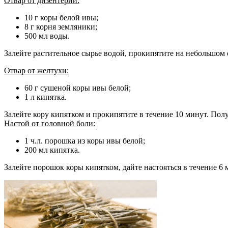
Отвар от дизентерии:
10 г коры белой ивы;
8 г корня земляники;
500 мл воды.
Залейте растительное сырье водой, прокипятите на небольшом 
Отвар от желтухи:
60 г сушеной коры ивы белой;
1 л кипятка.
Залейте кору кипятком и прокипятите в течение 10 минут. Получ
Настой от головной боли:
1 ч.л. порошка из коры ивы белой;
200 мл кипятка.
Залейте порошок коры кипятком, дайте настояться в течение 6 м