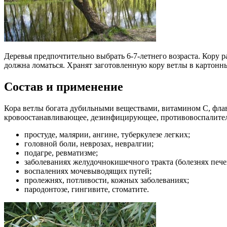
Деревья предпочтительно выбрать 6-7-летнего возраста. Кору 
должна ломаться. Хранят заготовленную кору ветлы в картонных
Состав и применение
Кора ветлы богата дубильными веществами, витамином C, флав
кровоостанавливающее, дезинфицирующее, противовоспалитель
простуде, малярии, ангине, туберкулезе легких;
головной боли, неврозах, невралгии;
подагре, ревматизме;
заболеваниях желудочнокишечного тракта (болезнях пече
воспалениях мочевыводящих путей;
пролежнях, потливости, кожных заболеваниях;
пародонтозе, гингивите, стоматите.