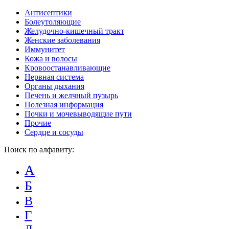
Антисептики
Болеутоляющие
Желудочно-кишечный тракт
Женские заболевания
Иммунитет
Кожа и волосы
Кровоостанавливающие
Нервная система
Органы дыхания
Печень и желчный пузырь
Полезная информация
Почки и мочевыводящие пути
Прочие
Сердце и сосуды
Поиск по алфавиту:
А
Б
В
Г