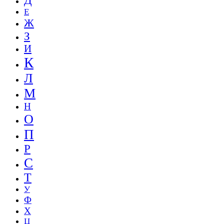
Д
Е
Ж
З
И
К
Л
М
Н
О
П
Р
С
Т
У
Ф
Х
Ц