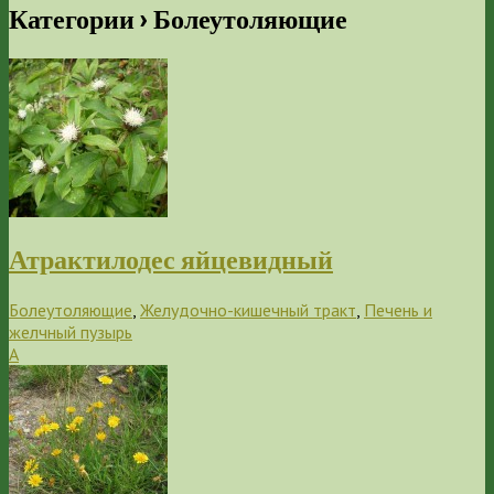
Категории ›
Болеутоляющие
Атрактилодес яйцевидный
Болеутоляющие
,
Желудочно-кишечный тракт
,
Печень и
желчный пузырь
А