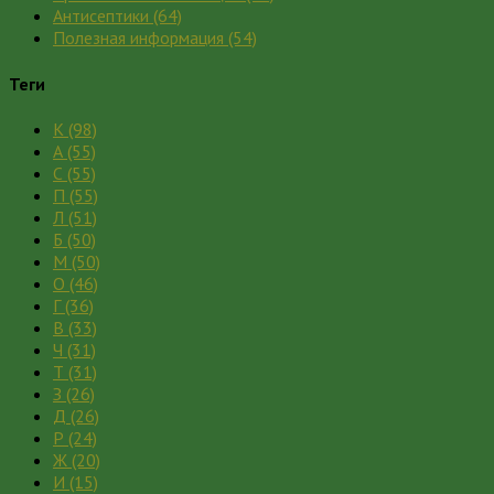
Антисептики
(64)
Полезная информация
(54)
Теги
К
(98)
А
(55)
С
(55)
П
(55)
Л
(51)
Б
(50)
М
(50)
О
(46)
Г
(36)
В
(33)
Ч
(31)
Т
(31)
З
(26)
Д
(26)
Р
(24)
Ж
(20)
И
(15)