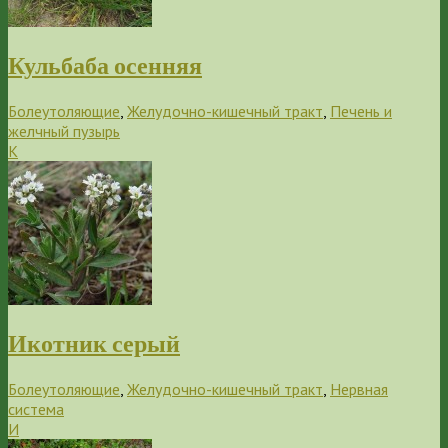
Кульбаба осенняя
Болеутоляющие
,
Желудочно-кишечный тракт
,
Печень и
желчный пузырь
К
Икотник серый
Болеутоляющие
,
Желудочно-кишечный тракт
,
Нервная
система
И