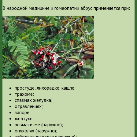
В народной медицине и гомеопатии абрус применяется при:
простуде, лихорадке, кашле;
трахоме;
спазмах желудка;
отравлениях;
запоре;
желтухе;
ревматизме (наружно);
опухолях (наружно);
заболеваниях глаз (наружно);