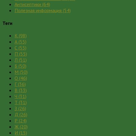
Антисептики
(64)
Полезная информация
(54)
Теги
К
(98)
А
(55)
С
(55)
П
(55)
Л
(51)
Б
(50)
М
(50)
О
(46)
Г
(36)
В
(33)
Ч
(31)
Т
(31)
З
(26)
Д
(26)
Р
(24)
Ж
(20)
И
(15)