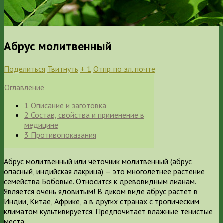
Абрус молитвенный
Поделиться
Твитнуть
+ 1
Отпр. по эл. почте
Оглавление
1
Описание и заготовка
2
Состав, свойства и применение в
медицине
3
Противопоказания
Абрус молитвенный или чёточник молитвенный (абрус
опасный, индийская лакрица) — это многолетнее растение
семейства Бобовые. Относится к древовидным лианам.
Является очень ядовитым! В диком виде абрус растет в
Индии, Китае, Африке, а в других странах с тропическим
климатом культивируется. Предпочитает влажные тенистые
места.