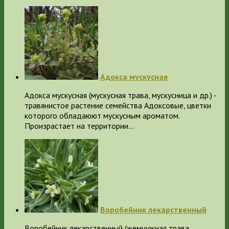
Адокса мускусная
Адокса мускусная (мускусная трава, мускусница и др.) -
травянистое растение семейства Адоксовые, цветки
которого обладаюют мускусным ароматом.
Произрастает на территории…
Воробейник лекарственный
Воробейник лекарственный (жемчужная трава,