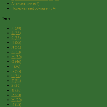
Антисептики
(64)
Полезная информация
(54)
Теги
К
(98)
А
(55)
С
(55)
П
(55)
Л
(51)
Б
(50)
М
(50)
О
(46)
Г
(36)
В
(33)
Ч
(31)
Т
(31)
З
(26)
Д
(26)
Р
(24)
Ж
(20)
И
(15)