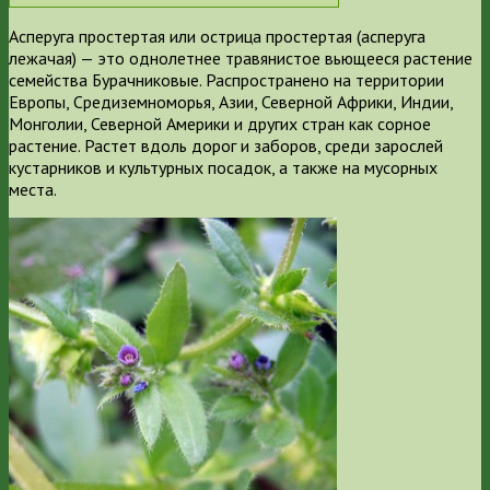
Асперуга простертая или острица простертая (асперуга
лежачая) — это однолетнее травянистое вьющееся растение
семейства Бурачниковые. Распространено на территории
Европы, Средиземноморья, Азии, Северной Африки, Индии,
Монголии, Северной Америки и других стран как сорное
растение. Растет вдоль дорог и заборов, среди зарослей
кустарников и культурных посадок, а также на мусорных
места.