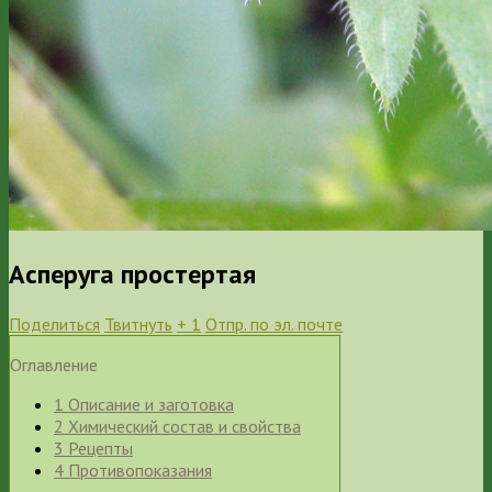
Асперуга простертая
Поделиться
Твитнуть
+ 1
Отпр. по эл. почте
Оглавление
1
Описание и заготовка
2
Химический состав и свойства
3
Рецепты
4
Противопоказания