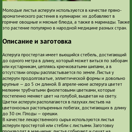
Молодые листья асперуги используются в качестве пряно-
ароматического растения в кулинарии: их добавляют в
горячие овощные и мясные блюда, а также в маринады. Также
это растение популярно в народной медицине разных стран.
Описание и заготовка
Асперуга простертая имеет вьющийся стебель, достигающий
до одного метра в длину, который может виться по заборам
или кустарникам, цепляясь крючковатыми шипами, а в
отсутствии опоры распластывается по земле. Листья у
асперуги продолговатые, эллиптической формы и довольно
крупные — до 5 см длиной. В апреле-июне асперуга цветет
мелкими трубчатыми фиолетовыми цветками, которые
постепенно меняют цвет на голубой, выцветая на свету.
Цветки асперуги располагаются в пазухах листьев на
цветоносных растопыренных побегах, достигающих в длину
до 30 см. Плоды — орешки.
В качестве лекарственного сырья используются листья
асперуги простертой или стебли с листьями. Заготовку
производят в мае-июне: листья собирают и сушат на