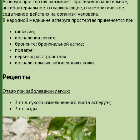
Асперуга простертая оказывает: противовоспалительное,
антибактериальное, отхаркивающее, спазмолитическое,
седативное действия на организм человека.
В народной медицине асперуга простертая применяется при:
гипоксии;
воспалении легких;
бронхите; бронхиальной астме;
подагре;
нервных расстройствах;
воспалительных заболеваниях кожи.
Рецепты
Отвар при заболевании легких:
3 ст.л. сухого измельченного листа асперуги;
3 ст. воды.