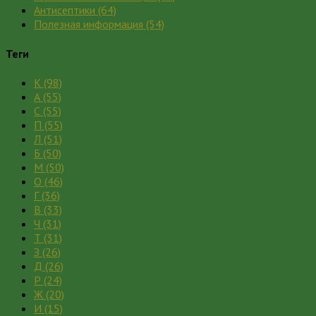
Антисептики
(64)
Полезная информация
(54)
Теги
К
(98)
А
(55)
С
(55)
П
(55)
Л
(51)
Б
(50)
М
(50)
О
(46)
Г
(36)
В
(33)
Ч
(31)
Т
(31)
З
(26)
Д
(26)
Р
(24)
Ж
(20)
И
(15)