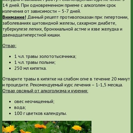
14 дней. При одновременном приеме с алкоголем срок
излечения от зависимости – 5-7 дней.
Внимание!
Данный рецепт противопоказан при: гипертонии,
заболеваниях щитовидной железы, сахарном диабете,
туберкулезе легких, бронхиальной астме и язве желудка и
двенадцатиперстной кишки.
Отвар:
1 ч.л. травы золототысячника;
1 ч.л. травы полыни;
250 мл кипятка.
Отварите травы в кипятке на слабом огне в течение 20 минут
и процедите. Рекомендуемый курс лечения – 1-1,5 месяца.
Отвар овсяный от алкоголизма и курения:
овес неочищенный;
вода;
100 г цветков календулы.