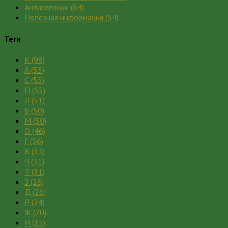
Антисептики
(64)
Полезная информация
(54)
Теги
К
(98)
А
(55)
С
(55)
П
(55)
Л
(51)
Б
(50)
М
(50)
О
(46)
Г
(36)
В
(33)
Ч
(31)
Т
(31)
З
(26)
Д
(26)
Р
(24)
Ж
(20)
И
(15)