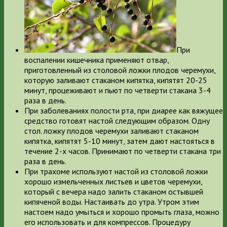
При
воспалении кишечника
применяют отвар,
приготовленный из столовой ложки плодов черемухи,
которую заливают стаканом кипятка, кипятят 20-25
минут, процеживают и пьют по четверти стакана 3-4
раза в день.
При заболеваниях полости рта, при диарее
как вяжущее
средство готовят настой следующим образом. Одну
стол. ложку плодов черемухи заливают стаканом
кипятка, кипятят 5-10 минут, затем дают настояться в
течение 2-х часов. Принимают по четверти стакана три
раза в день.
При трахоме
используют настой из столовой ложки
хорошо измельченных листьев и цветов черемухи,
который с вечера надо залить стаканом остывшей
кипяченой воды. Настаивать до утра. Утром этим
настоем надо умыться и хорошо промыть глаза, можно
его использовать и для компрессов. Процедуру