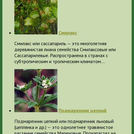
Смилакс
Смилакс или сассапариль — это многолетняя
деревянистая лиана семейства Смилаксовые или
Сассапарилевые. Распространена в странах с
субтропическим и тропическим климатом.…
Подмаренник цепкий
Подмаренник цепкий или подмаренник льновый
(цеплянка и др.) — это однолетнее травянистое
растение семейства Мареновые. Произрастет на