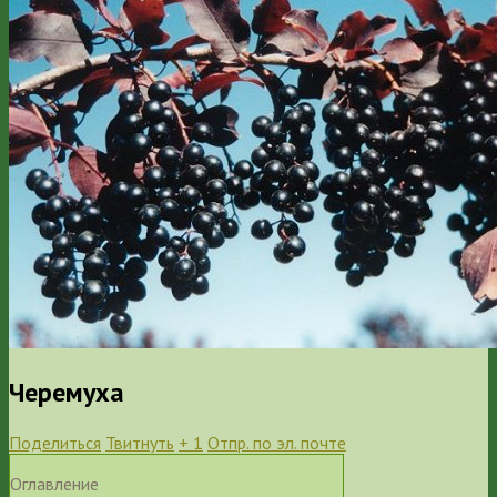
Черемуха
Поделиться
Твитнуть
+ 1
Отпр. по эл. почте
Оглавление