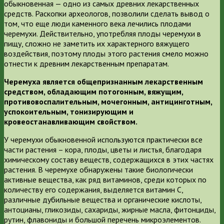
обыкновенная — одно из самых древних лекарственных
средств. Раскопки археологов, позволили сделать вывод о
том, что еще люди каменного века лечились плодами
черемухи. Действительно, употребляя плоды черемухи в
пищу, сложно не заметить их характерного вяжущего
воздействия, поэтому плоды этого растения смело можно
отнести к древним лекарственным препаратам.
Черемуха является общепризнанным лекарственным
средством, обладающим потогонным, вяжущим,
противовоспалительным, мочегонным, антицинготным,
успокоительным, тонизирующим и
кровеостанавливающим свойством.
У черемухи обыкновенной используются практически все
части растения – кора, плоды, цветы и листья, благодаря
химическому составу веществ, содержащихся в этих частях
растения. В черемухе обнаружены такие биологически
активные вещества, как ряд витаминов, среди которых по
количеству его содержания, выделяется витамин С,
различные дубильные вещества и органические кислоты,
антоцианы, гликозиды, сахариды, жирные масла, фитонциды,
рутин, флавониды и большой перечень микроэлементов.