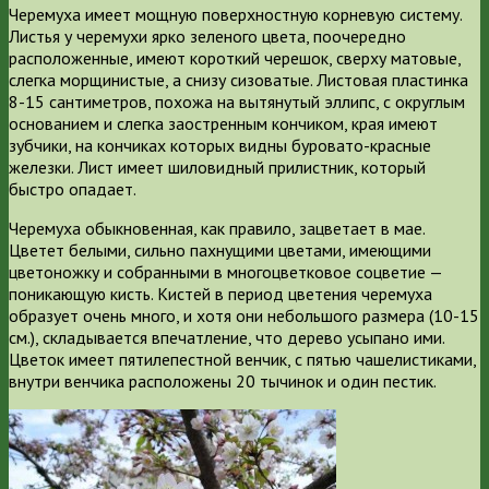
Черемуха имеет мощную поверхностную корневую систему.
Листья у черемухи ярко зеленого цвета, поочередно
расположенные, имеют короткий черешок, сверху матовые,
слегка морщинистые, а снизу сизоватые. Листовая пластинка
8-15 сантиметров, похожа на вытянутый эллипс, с округлым
основанием и слегка заостренным кончиком, края имеют
зубчики, на кончиках которых видны буровато-красные
железки. Лист имеет шиловидный прилистник, который
быстро опадает.
Черемуха обыкновенная, как правило, зацветает в мае.
Цветет белыми, сильно пахнущими цветами, имеющими
цветоножку и собранными в многоцветковое соцветие —
поникающую кисть. Кистей в период цветения черемуха
образует очень много, и хотя они небольшого размера (10-15
см.), складывается впечатление, что дерево усыпано ими.
Цветок имеет пятилепестной венчик, с пятью чашелистиками,
внутри венчика расположены 20 тычинок и один пестик.