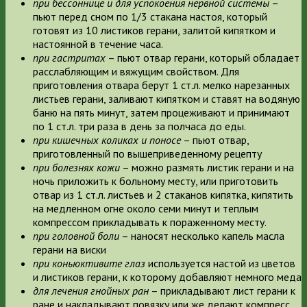
при бессоннице и для успокоения нервной системы
–
пьют перед сном по 1/3 стакана настоя, который
готовят из 10 листиков герани, залитой кипятком и
настоянной в течение часа.
при гастритах
– пьют отвар герани, который обладает
расслабляющим и вяжущим свойством. Для
приготовления отвара берут 1 ст.л. мелко нарезанных
листьев герани, заливают кипятком и ставят на водяную
баню на пять минут, затем процеживают и принимают
по 1 ст.л. три раза в день за полчаса до еды.
при кишечных коликах и поносе
– пьют отвар,
приготовленный по вышеприведенному рецепту
при болезнях кожи
– можно размять листик герани и на
ночь приложить к больному месту, или приготовить
отвар из 1 ст.л. листьев и 2 стаканов кипятка, кипятить
на медленном огне около семи минут и теплым
компрессом прикладывать к пораженному месту.
при головной боли
– наносят несколько капель масла
герани на виски
при коньюктивите глаз
используется настой из цветов
и листиков герани, к которому добавляют немного меда
для лечения гнойных ран
– прикладывают лист герани к
ране и накладывают повязку или же делают компресс