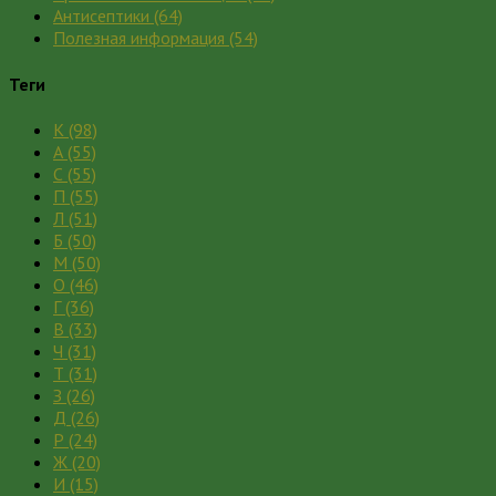
Антисептики
(64)
Полезная информация
(54)
Теги
К
(98)
А
(55)
С
(55)
П
(55)
Л
(51)
Б
(50)
М
(50)
О
(46)
Г
(36)
В
(33)
Ч
(31)
Т
(31)
З
(26)
Д
(26)
Р
(24)
Ж
(20)
И
(15)