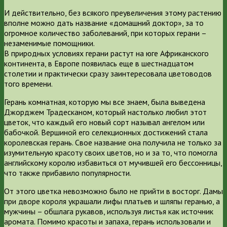
И действительно, без всякого преувеличения этому растению
вполне можно дать название «домашний доктор», за то
огромное количество заболеваний, при которых герани –
незаменимые помощники.
В природных условиях герани растут на юге Африканского
континента, в Европе появилась еще в шестнадцатом
столетии и практически сразу заинтересовала цветоводов
того времени.
Герань комнатная, которую мы все знаем, была выведена
Джорджем Традесканом, который настолько любил этот
цветок, что каждый его новый сорт называл ангелом или
бабочкой. Вершиной его селекционных достижений стала
королевская герань. Свое название она получила не только за
изумительную красоту своих цветов, но и за то, что помогла
английскому королю избавиться от мучившей его бессонницы,
что также прибавило популярности.
От этого цветка невозможно было не прийти в восторг. Дамы
при дворе короля украшали лифы платьев и шляпы геранью, а
мужчины – обшлага рукавов, используя листья как источник
аромата. Помимо красоты и запаха, герань использовали и