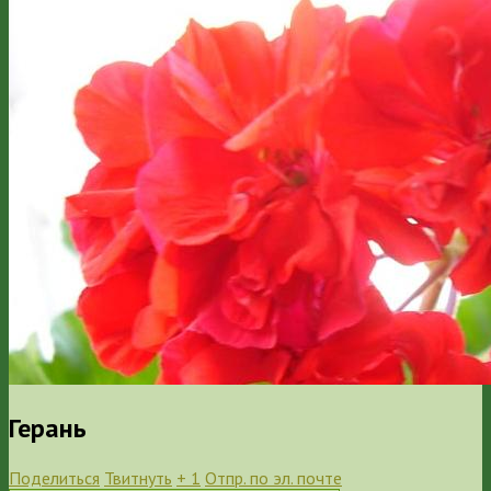
Герань
Поделиться
Твитнуть
+ 1
Отпр. по эл. почте