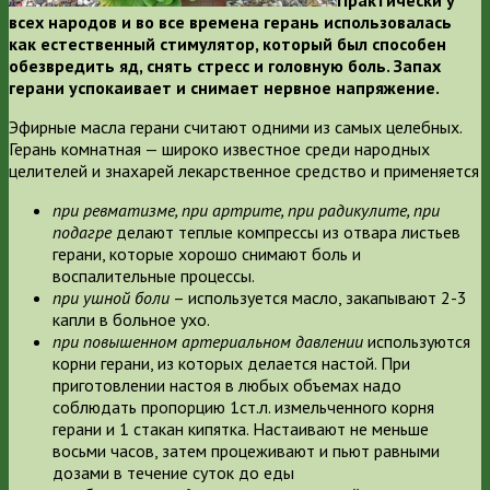
всех народов и во все времена герань использовалась
как естественный стимулятор, который был способен
обезвредить яд, снять стресс и головную боль. Запах
герани успокаивает и снимает нервное напряжение.
Эфирные масла герани считают одними из самых целебных.
Герань комнатная — широко известное среди народных
целителей и знахарей лекарственное средство и применяется
при ревматизме, при артрите, при радикулите, при
подагре
делают теплые компрессы из отвара листьев
герани, которые хорошо снимают боль и
воспалительные процессы.
при ушной боли
– используется масло, закапывают 2-3
капли в больное ухо.
при повышенном артериальном давлении
используются
корни герани, из которых делается настой. При
приготовлении настоя в любых объемах надо
соблюдать пропорцию 1ст.л. измельченного корня
герани и 1 стакан кипятка. Настаивают не меньше
восьми часов, затем процеживают и пьют равными
дозами в течение суток до еды