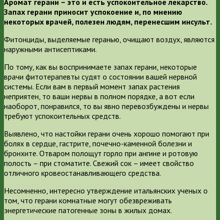
Аромат герани – это и есть успокоительное лекарство.
Запах герани приносит успокоение и, по мнению
некоторых врачей, полезен людям, перенесшим инсульт.
Фитонциды, выделяемые геранью, очищают воздух, являются
наружными антисептиками.
По тому, как вы воспринимаете запах герани, некоторые
врачи фитотерапевты судят о состоянии вашей нервной
системы. Если вам в первый момент запах растения
неприятен, то ваши нервы в полном порядке, а вот если
наоборот, понравился, то вы явно перевозбуждены и нервы
требуют успокоительных средств.
Выявлено, что настойки герани очень хорошо помогают при
болях в сердце, гастрите, почечно-каменной болезни и
бронхите. Отваром полощут горло при ангине и ротовую
полость – при стоматите. Свежий сок – имеет свойство
отличного кровеостанавливающего средства.
Несомненно, интересно утверждение итальянских ученых о
том, что герани комнатные могут обезвреживать
энергетические патогенные зоны в жилых домах.