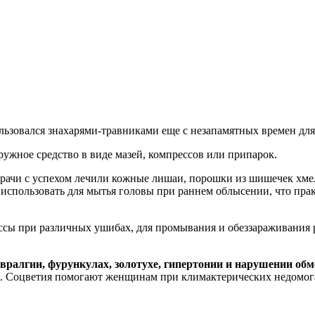
льзовался знахарями-травниками еще с незапамятных времен для
аружное средство в виде мазей, компрессов или припарок.
 врачи с успехом лечили кожные лишаи, порошки из шишечек хме
спользовать для мытья головы при раннем облысении, что прак
ссы при различных ушибах, для промывания и обеззараживания р
вралгии, фурункулах, золотухе, гипертонии и нарушении обм
лез. Соцветия помогают женщинам при климактерических недомог