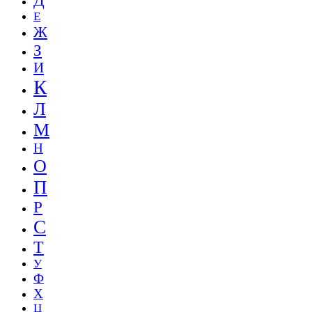
Д
Е
Ж
З
И
К
Л
М
Н
О
П
Р
С
Т
У
Ф
Х
Ц