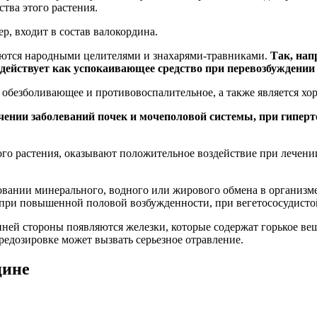
тва этого растения.
, входит в состав валокордина.
уются народными целителями и знахарями-травниками.
Так, нап
 действует как успокаивающее средство при перевозбуждении
 обезболивающее и противовоспалительное, а также является х
нии заболеваний почек и мочеполовой системы, при гипертон
ого растения, оказывают положительное воздействие при лечени
вании минерального, водного или жирового обмена в организме
 при повышенной половой возбужденности, при вегетососудисто
нней стороны появляются железки, которые содержат горькое ве
едозировке может вызвать серьезное отравление.
цине