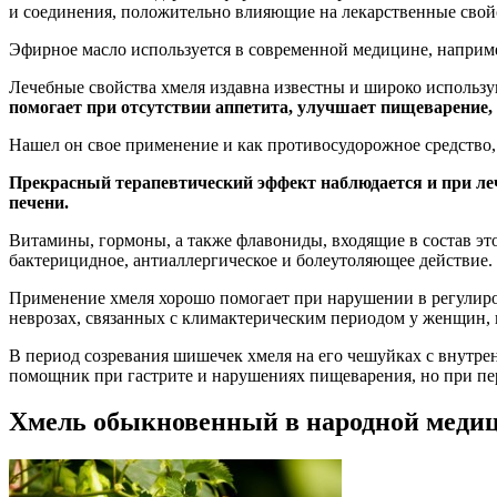
и соединения, положительно влияющие на лекарственные свойс
Эфирное масло используется в современной медицине, например
Лечебные свойства хмеля издавна известны и широко использ
помогает при отсутствии аппетита, улучшает пищеварение,
Нашел он свое применение и как противосудорожное средство,
Прекрасный терапевтический эффект наблюдается и при лече
печени.
Витамины, гормоны, а также флавониды, входящие в состав эт
бактерицидное, антиаллергическое и болеутоляющее действие.
Применение хмеля хорошо помогает при нарушении в регулиро
неврозах, связанных с климактерическим периодом у женщин,
В период созревания шишечек хмеля на его чешуйках с внутре
помощник при гастрите и нарушениях пищеварения, но при пер
Хмель обыкновенный в народной меди