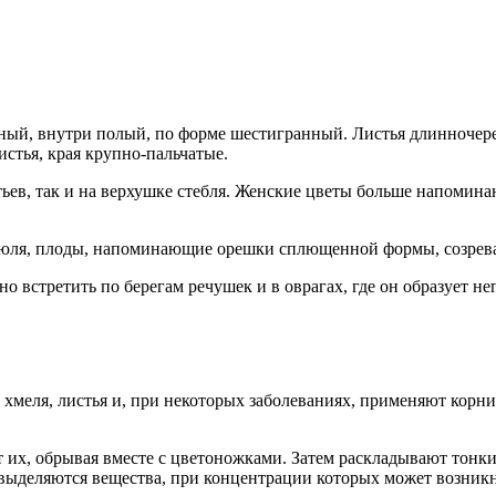
леный, внутри полый, по форме шестигранный. Листья длинночер
истья, края крупно-пальчатые.
тьев, так и на верхушке стебля. Женские цветы больше напомина
 июля, плоды, напоминающие орешки сплющенной формы, созрева
но встретить по берегам речушек и в оврагах, где он образует
хмеля, листья и, при некоторых заболеваниях, применяют корни
 их, обрывая вместе с цветоножками. Затем раскладывают тонки
выделяются вещества, при концентрации которых может возникн