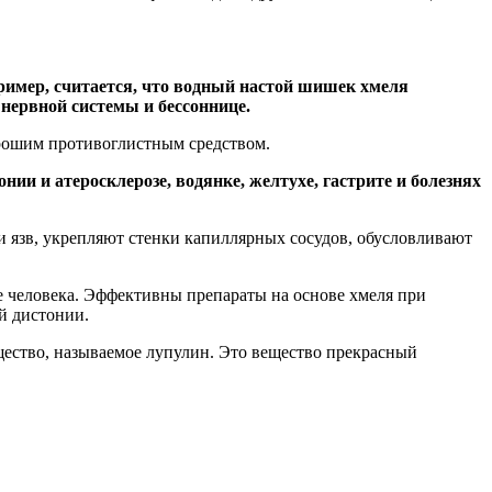
ример, считается, что водный настой шишек хмеля
 нервной системы и бессоннице.
орошим противоглистным средством.
ии и атеросклерозе, водянке, желтухе, гастрите и болезнях
и язв, укрепляют стенки капиллярных сосудов, обусловливают
 человека. Эффективны препараты на основе хмеля при
й дистонии.
щество, называемое лупулин. Это вещество прекрасный