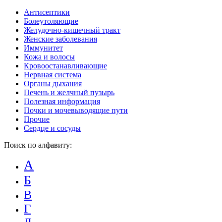
Антисептики
Болеутоляющие
Желудочно-кишечный тракт
Женские заболевания
Иммунитет
Кожа и волосы
Кровоостанавливающие
Нервная система
Органы дыхания
Печень и желчный пузырь
Полезная информация
Почки и мочевыводящие пути
Прочие
Сердце и сосуды
Поиск по алфавиту:
А
Б
В
Г