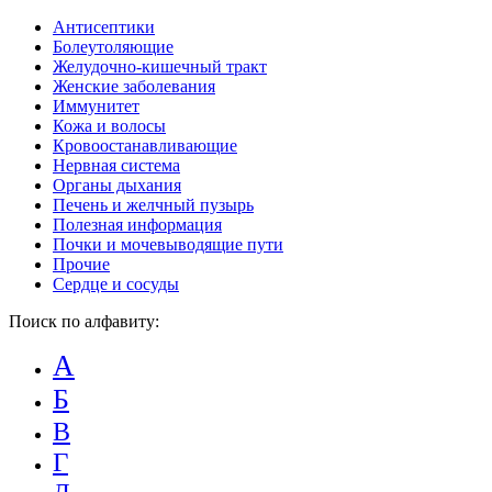
Антисептики
Болеутоляющие
Желудочно-кишечный тракт
Женские заболевания
Иммунитет
Кожа и волосы
Кровоостанавливающие
Нервная система
Органы дыхания
Печень и желчный пузырь
Полезная информация
Почки и мочевыводящие пути
Прочие
Сердце и сосуды
Поиск по алфавиту:
А
Б
В
Г