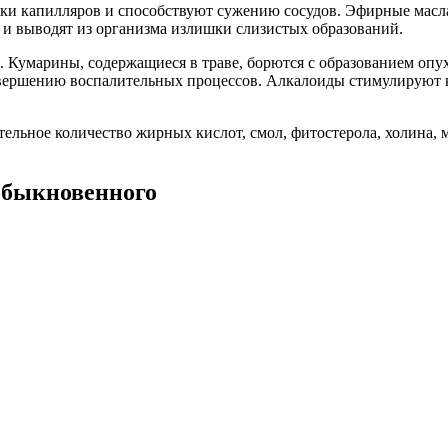
енки капилляров и способствуют сужению сосудов. Эфирные мас
 и выводят из организма излишки слизистых образований.
 Кумарины, содержащиеся в траве, борются с образованием опу
авершению воспалительных процессов. Алкалоиды стимулируют
ьное количество жирных кислот, смол, фитостерола, холина, мед
обыкновенного