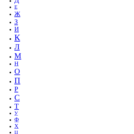
Д
Е
Ж
З
И
К
Л
М
Н
О
П
Р
С
Т
У
Ф
Х
Ц