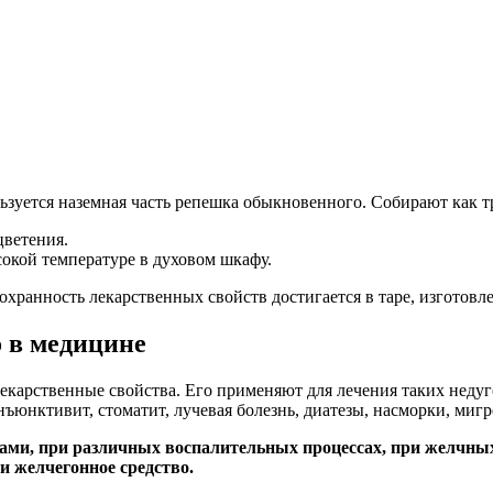
ьзуется наземная часть репешка обыкновенного. Собирают как тр
цветения.
окой температуре в духовом шкафу.
охранность лекарственных свойств достигается в таре, изготовл
 в медицине
лекарственные свойства. Его применяют для лечения таких недуг
нъюнктивит, стоматит, лучевая болезнь, диатезы, насморки, миг
сами, при различных воспалительных процессах, при желчны
и желчегонное средство.