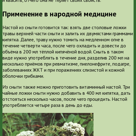
Применение в народной медицине
Настой из сныти
готовится так: взять две столовые ложки
травы верхней части сныти и залить их двумястами граммами
кипятка. Далее, траву нужно томить на медленном огне в
течение четверти часа, после чего охладить и довести до
объёма в 200 мл тёплой кипячёной водой. Сныть в таком
виде нужно употреблять в течение дня, разделив 200 мл на
несколько приёмов при ревматизме, пиелонефрите, подагре,
заболеваниях ЖКТ и при поражениях слизистой и кожной
оболочки грибками.
Из сныти также можно приготовить витаминный настой
. Три
чайные ложки сныти нужно добавить в 400 мл кипятка, дать
отстояться несколько часов, после чего процедить. Настой
употребляется четыре раза в день до еды.