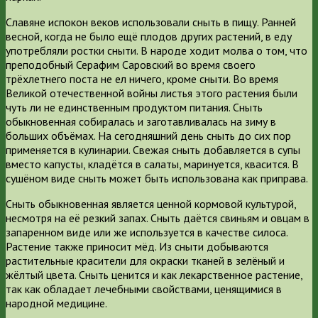
Славяне испокон веков использовали сныть в пищу. Ранней
весной, когда не было ещё плодов других растений, в еду
употребляли ростки сныти. В народе ходит молва о том, что
преподобный Серафим Саровский во время своего
трёхлетнего поста не ел ничего, кроме сныти. Во время
Великой отечественной войны листья этого растения были
чуть ли не единственным продуктом питания. Сныть
обыкновенная собиралась и заготавливалась на зиму в
больших объёмах. На сегодняшний день сныть до сих пор
применяется в кулинарии. Свежая сныть добавляется в супы
вместо капусты, кладётся в салаты, маринуется, квасится. В
сушёном виде сныть может быть использована как приправа.
Сныть обыкновенная является ценной кормовой культурой,
несмотря на её резкий запах. Сныть даётся свиньям и овцам в
запаренном виде или же используется в качестве силоса.
Растение также приносит мёд. Из сныти добываются
растительные красители для окраски тканей в зелёный и
жёлтый цвета. Сныть ценится и как лекарственное растение,
так как обладает лечебными свойствами, ценящимися в
народной медицине.