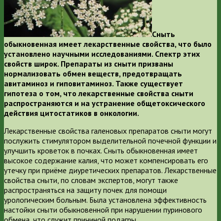
Сныть
обыкновенная имеет лекарственные свойства, что было
установлено научными исследованиями. Спектр этих
свойств широк. Препараты из сныти призваны
нормализовать обмен веществ, предотвращать
авитаминоз и гиповитаминоз. Также существует
гипотеза о том, что лекарственные свойства сныти
распространяются и на устранение общетоксического
действия цитостатиков в онкологии.
Лекарственные свойства галеновых препаратов сныти могут
послужить стимулятором выделительной почечной функции и
улучшить кроветок в почках. Сныть обыкновенная имеет
высокое содержание калия, что может компенсировать его
утечку при приёме диуретических препаратов. Лекарственные
свойства сныти, по словам экспертов, могут также
распространяться на защиту почек для помощи
урологическим больным. Была установлена эффективность
настойки сныти обыкновенной при нарушении пуринового
обмена, что служит причиной подагры.