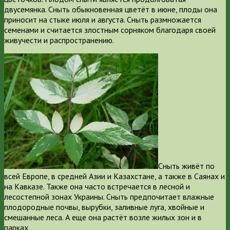
двусемянка. Сныть обыкновенная цветёт в июне, плоды она
приносит на стыке июля и августа. Сныть размножается
семенами и считается злостным сорняком благодаря своей
живучести и распространению.
Сныть живёт по
всей Европе, в средней Азии и Казахстане, а также в Саянах и
на Кавказе. Также она часто встречается в лесной и
лесостепной зонах Украины. Сныть предпочитает влажные
плодородные почвы, вырубки, заливные луга, хвойные и
смешанные леса. А еще она растёт возле жилых зон и в
парках.