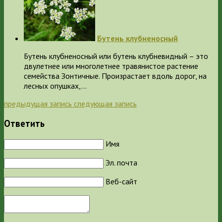
Бутень клубненосный
Бутень клубненосный или бутень клубневидный – это
двулетнее или многолетнее травянистое растение
семейства Зонтичные. Произрастает вдоль дорог, на
лесных опушках,…
предыдущая запись
следующая запись
Ответить
Имя
Эл. почта
Веб-сайт