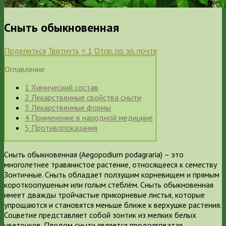
Сныть обыкновенная
Поделиться
Твитнуть
+ 1
Отпр. по эл. почте
Оглавление
1
Химический состав
2
Лекарственные свойства сныти
3
Лекарственные формы
4
Применение в народной медицине
5
Противопоказания
Сныть обыкновенная (Aegopodium podagraria) – это
многолетнее травянистое растение, относящееся к семеству
Зонтичные. Сныть обладает ползущим корневищем и прямым
короткоопушеным или голым стеблём. Сныть обыкновенная
имеет дважды тройчастые прикорневые листья, которые
упрощаются и становятся меньше ближе к верхушке растения.
Соцветие представляет собой зонтик из мелких белых
цветочков. Плодом сныти является продолговатая