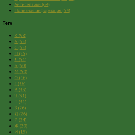
Антисептики
(64)
Полезная информация
(54)
Теги
К
(98)
А
(55)
С
(55)
П
(55)
Л
(51)
Б
(50)
М
(50)
О
(46)
Г
(36)
В
(33)
Ч
(31)
Т
(31)
З
(26)
Д
(26)
Р
(24)
Ж
(20)
И
(15)