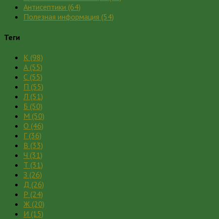
Антисептики
(64)
Полезная информация
(54)
Теги
К
(98)
А
(55)
С
(55)
П
(55)
Л
(51)
Б
(50)
М
(50)
О
(46)
Г
(36)
В
(33)
Ч
(31)
Т
(31)
З
(26)
Д
(26)
Р
(24)
Ж
(20)
И
(15)