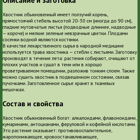
Описание и заготовка
Хвостник обыкновенный имеет ползучий корень,
прямостоячий стебель высотой 20-30 см (иногда до 90 см),
гладкие мутовчатые листья (подводные длиннее, надводные
— короче) и мелкие зеленые невзрачные цветки. Плодами
сосенки водной являются костянки.
В качестве лекарственного сырья в народной медицине
используется трава хвостника — стебли с листьями. Заготовку
производят в течение лета: растения собирают, очищают от
плохих участков и сушат в тени или в хорошо
проветриваемом помещении, разложив тонким слоем. Также
можно сушить хвостник в подвешенном состоянии, связав
пучочками. Заготовленное сырье хранят в тканевых
мешочках.
Состав и свойства
Хвостник обыкновенный богат: алкалоидами, флавоноидами,
кумаринами, антоцианами, феруловой и кофейной кислотами.
Это растение оказывает: противовоспалительное,
жаропонижающее, кровоостанавливающее,