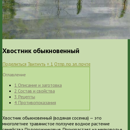
Хвостник обыкновенный
Поделиться
Твитнуть
+ 1
Отпр. по эл. почте
Оглавление
1
Описание и заготовка
2
Состав и свойства
3
Рецепты
4
Противопоказания
Хвостник обыкновенный (водяная сосенка) — это
многолетнее травянистое ползучее водное растение
семейства Подорожниковые. Произрастает на мелководье,