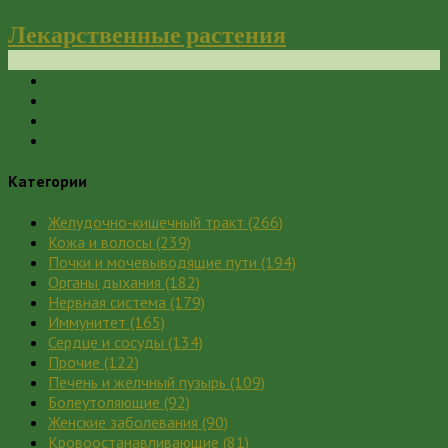
Лекарственные растения
Категории
Желудочно-кишечный тракт
(266)
Кожа и волосы
(239)
Почки и мочевыводящие пути
(194)
Органы дыхания
(182)
Нервная система
(179)
Иммунитет
(165)
Сердце и сосуды
(134)
Прочие
(122)
Печень и желчный пузырь
(109)
Болеутоляющие
(92)
Женские заболевания
(90)
Кровоостанавливающие
(81)