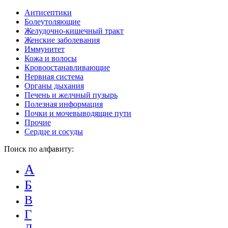
Антисептики
Болеутоляющие
Желудочно-кишечный тракт
Женские заболевания
Иммунитет
Кожа и волосы
Кровоостанавливающие
Нервная система
Органы дыхания
Печень и желчный пузырь
Полезная информация
Почки и мочевыводящие пути
Прочие
Сердце и сосуды
Поиск по алфавиту:
А
Б
В
Г