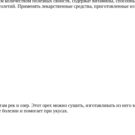
шим количеством полезных свойств, содержат витамины, способны
олетий. Применять лекарственные средства, приготовленные из 
ам рек и озер. Этот орех можно сушить, изготавливать из него м
 болезни и помогает при укусах.