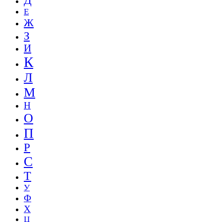
Д
Е
Ж
З
И
К
Л
М
Н
О
П
Р
С
Т
У
Ф
Х
Ц