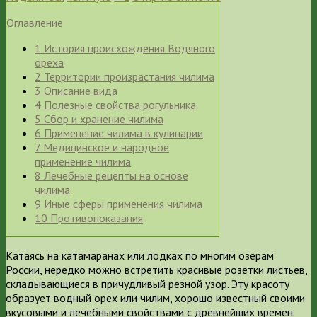
Оглавление
1
История происхождения Водяного
ореха
2
Территории произрастания чилима
3
Описание вида
4
Полезные свойства рогульника
5
Сбор и хранение чилима
6
Применение чилима в кулинарии
7
Медицинское и народное
применение чилима
8
Лечебные рецепты на основе
чилима
9
Иные сферы применения чилима
10
Противопоказания
Катаясь на катамаранах или лодках по многим озерам
России, нередко можно встретить красивые розетки листьев,
складывающиеся в причудливый резной узор. Эту красоту
образует водный орех или чилим, хорошо известный своими
вкусовыми и лечебными свойствами с древнейших времен.