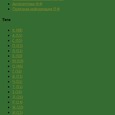
Антисептики
(64)
Полезная информация
(54)
Теги
К
(98)
А
(55)
С
(55)
П
(55)
Л
(51)
Б
(50)
М
(50)
О
(46)
Г
(36)
В
(33)
Ч
(31)
Т
(31)
З
(26)
Д
(26)
Р
(24)
Ж
(20)
И
(15)