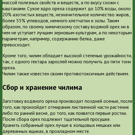
массой полезных свойств и веществ, а по вкусу схожи с
каштанами. Сухое ядро ореха содержит до 10% воды, около
20% азотистых веществ, незначительное количество жиров,
более 55% углеводов, немного клетчатки и золы. Таким
образом, по своему химическому составу водяной орех ни в
чем не уступает лучшим зерновым культурам, а по некоторым
параметрам, например, содержанию белка, даже
превосходит.
Кроме того, чилим обладает высокой степенью урожайности,
так, с одного гектара зарослей можно получить до пяти тонн
ореха.
Чилим также известен своим противотоксичным действием.
Сбор и хранение чилима
Заготовку водяного ореха производят поздней осенью, после
того, как произойдет отмирание лиственной части растения
либо по ранней весне, до того, как появятся первые ростки.
После сбора орех подлежит тщательной просушке.
Хранить собранный орех лучше в холщовых мешках или
деревянных ящиках, в прохладном месте.