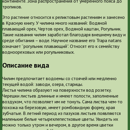
континенте. Зона распространения от умеренного пояса до
тропиков.
Это растение относится к реликтовым растениям и занесено
в Красную книгу. У чилима много названий: Водяной
плавающий орех, Чертов орех, Водяной каштан, Рогульник.
Такие названия чилим заработал благодаря внешнему виду и
среде обитания – воде. Научное название его Тгара natans
означает “рогульник плавающий”. Относят его к семейству
водноореховых или рогульниковых.
Описание вида
Чилим предпочитает водоемы со стоячей или медленно
текущей водой: заводи, озера, старицы.
Листья чилима образуют на поверхности вод розетку.
Черешки листьев длинные и имеют полости, заполненные
воздухом, что позволяет им не тонуть. Сама листва чем-то
похожа на березовую, имеет ромбовидную форму, края
зубчатые. В летний период из пазухов листьев появляются
маленькие белые четырехлепестковые цветы. Увидеть их
можно только утром и вечером, в другое время цветки