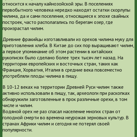
относится к началу кайнозойской эры. В поселениях
первобытного человека нередко находят остатки скорлупы
чилима, да и сами поселения, относящиеся к эпохе свайных
построек, часто располагались по берегам озер, где
произрастал чилим.
Древние фракийцы изготавливали из орехов чилима муку для
приготовления хлеба. В Китае до сих пор выращивают чилим,
а первое упоминание об этом растении в китайских
рукописях было сделано более трех тысяч лет назад. На
территории европейских и восточных стран, таких как
Франция, Хорватия, Италия в средние века повсеместно
употребляли плоды чилима в пищу.
В 10-12 веках на территории Древней Руси чилим также
активно использовали в пищу, так, археологи при раскопках
обнаружили заготовленные в прок различные орехи, в том
числе и чилим.
Водяной орех не раз спасал население многих стран от
голодной смерти во времена неурожая зерновых культур. В
странах Африки чилим и сегодня не потерял своей
популярности.