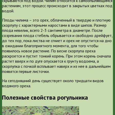
скрываются под водой. Чилим относится к самоопыляющимся
растениям, этот процесс происходит в закрытых цветках под
водой.
Плоды чилима – это орех, облаченный в твердую и плотную
скорлупу с характерными наростами в виде шипов. Размер
плода невелик, всего 2-3 сантиметра в диаметре. После
созревания плода стебель обрывается и свободно дрейфует,
до тех пор, пока листва не сгниет и орех не опустится на дно
в ожидании благоприятного момента, для того чтобы
появилось новое растение. По весне скорлупа ореха
раскроется и пустит тонкий корень. При этом корень сначала
растет вверх и по дуге опускается к грунту водоема, а
скорлупка с почкой всплывает наверх и из нее в дальнейшем
появятся первые листочки.
На сегодняшний день существует около тридцати видов
водяного ореха.
Полезные свойства рогульника