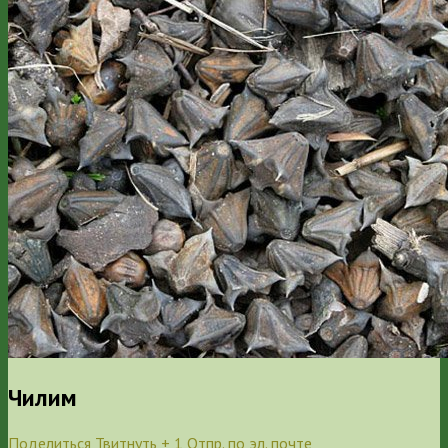
Чилим
Поделиться
Твитнуть
+ 1
Отпр. по эл. почте