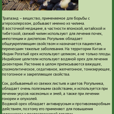
Трапазид – вещество, применяемое для борьбы с
атеросклерозом, добывают именно из чилима.
В восточной медицине, в частности японской, китайской и
тибетской, свежий чилим используют для лечения почек,
импотенции и диспепсии. Рогульник обладает
общеукрепляющим свойством и назначается пациентам,
перенесшим тяжелые заболевания. На территории Китая и
Индии Рогатый орех используют целиком, а не только плоды.
Индийские целители используют водяной орех для лечения
дизентерии. Растению в целом приписываются вяжущее,
спазмолитическое, седативное, желчегонное, тонизирующее,
потогонное и закрепляющее свойства.
Сок, добываемый из свежих листьев и цветов Рогульника,
обладает очень полезными свойствами, и используется при
лечении укусов насекомых и змей, а также при лечении
гонореи и опухолей.
Водяной орех обладает антивирусным и противомикробным
действием, поэтому его применяют для повышения
иммунитета и послестрессовой терапии.