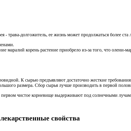
я - трава-долгожитель, ее жизнь может продолжаться более ста л
менами.
ние маралий корень растение приобрело из-за того, что олени-м
ровидной. К сырью предъявляют достаточно жесткие требования
большого размера. Сбор сырья лучше производить в первой полов
а первом чистое корневище выдерживают под солнечными лучами
 лекарственные свойства