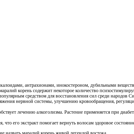
лкалоидами, антрахионами, инокостероном, дубильными веществ
маралий корень содержит некоторое количество психостимулиру
 популярным средством
для восстановления сил
среди народов С
ряжения нервной системы
, улучшению кровообращения, регуляц
собствует лечению алкоголизма. Растение применяется при диабе
ся, что его экстракт помогает вернуть волосам здоровое состояни
е назвать маралий корень живой легендой востока.