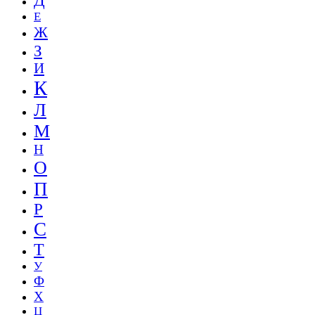
Д
Е
Ж
З
И
К
Л
М
Н
О
П
Р
С
Т
У
Ф
Х
Ц