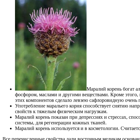
Маралий корень богат а
фосфором, маслами и другими веществами. Кроме этого, 
этих компонентов сделало левзею сафлоровидную очень
Употребление маральего корня
способствует снятию нап
свойств к тяжелым физическим нагрузкам.
Маралий корень
показан при депрессиях и стрессах
, спо
системы, для регенерации кожных тканей.
Маралий корень
используется и в косметологии
. Считает
Все перечисленные свойства дали восточным медикам основани