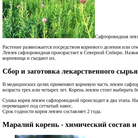
Сафлоровидная левзе
Растение размножается посредством корневого деления или се
Левзея сафлоровидная произрастает в Северной Сибири. Назва
корневища и съедают их.
Сбор и заготовка лекарственного сырья
В медицинских целях применяют корневую часть левзеи cафло
возраста трех или четырех лет. Корень левзеи стоит выбирать 
Сушка корня левзеи сафлоровидной происходит в два этапа. Н
перемещают под сетчатый навес.
Срок годности корня левзеи составляет 2 года.
Маралий корень - химический состав и