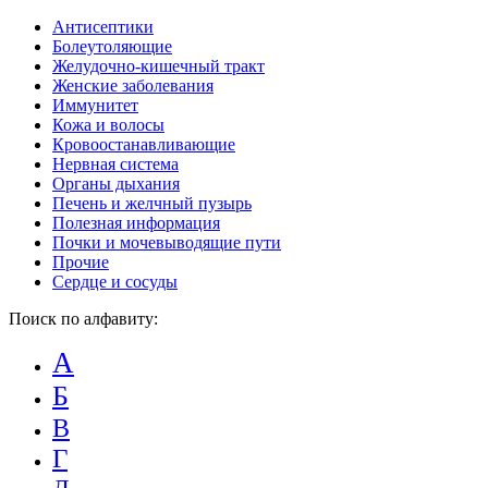
Антисептики
Болеутоляющие
Желудочно-кишечный тракт
Женские заболевания
Иммунитет
Кожа и волосы
Кровоостанавливающие
Нервная система
Органы дыхания
Печень и желчный пузырь
Полезная информация
Почки и мочевыводящие пути
Прочие
Сердце и сосуды
Поиск по алфавиту:
А
Б
В
Г