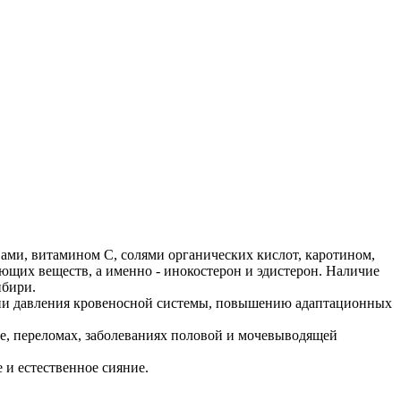
ами, витамином C, солями органических кислот, каротином,
ющих веществ, а именно - инокостерон и эдистерон. Наличие
ибири.
ии давления кровеносной системы, повышению адаптационных
те, переломах, заболеваниях половой и мочевыводящей
е и естественное сияние.