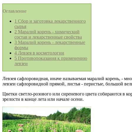
Оглавление
1
Сбор и заготовка лекарственного
сырья
2
Маралий корень - химический
состав и лекарственные свойства
3
Маралий корень - лекарственные
формы
4
Левзея в косметологии
5
Противопоказания к применению
левзеи
Левзея сафлоровидная, иначе называемая маралий корень, - мн
левзеи сафлоровидной прямой, листья - перистые, большой ве
Цветки светло-розового или сиреневого цвета собираются в ко
зрелости в конце лета или начале осени.