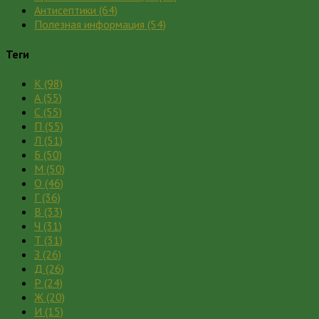
Антисептики
(64)
Полезная информация
(54)
Теги
К
(98)
А
(55)
С
(55)
П
(55)
Л
(51)
Б
(50)
М
(50)
О
(46)
Г
(36)
В
(33)
Ч
(31)
Т
(31)
З
(26)
Д
(26)
Р
(24)
Ж
(20)
И
(15)