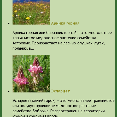
Арника горная
Арника горная или баранник горный – это многолетнее
травянистое медоносное растение семейства
Астровые. Произрастает на лесных опушках, лугах,
полянах, в…
Эспарцет
Эспарцет (заячий горох) – это многолетнее травянистое
или полукустарниковое медоносное растение
семейства Бобовые. Распространен на территории
южной и средней Европы,…