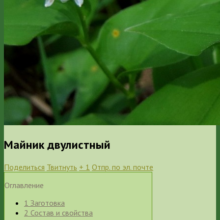
Майник двулистный
Поделиться
Твитнуть
+ 1
Отпр. по эл. почте
Оглавление
1
Заготовка
2
Состав и свойства