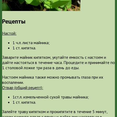
Рецепты
Настой:
1 ч.л. листа майника;
1 ст. кипятка.
Заварите майник кипятком, укутайте емкость с настоем и
дайте настояться в течение часа. Процедите и принимайте по
1 столовой ложке три раза в день до еды.
Настоем майника также можно промывать глаза при их
воспалении.
Отвар (общий рецепт):
1ст.л. измельченной сухой травы майника;
1 ст. кипятка.
Залейте траву кипятком и прокипятите в течение 5 минут,
затем снимите отвар с плиты и дайте ему настояться в