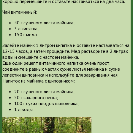
хорошо перемешайте и оставьте настаиваться на два часа.
Чай витаминный:
40 г сушеного листа майника;
3 л кипятка;
150 г меда.
Залейте майник 1 литром кипятка и оставьте настаиваться на
12-15 часов, а затем процедите. Мед растворите в 2 литрах
воды и смешайте с настоем майника.
Еще один рецепт витаминного напитка очень прост:
соедините в равных частях сухие листья майника и сухие
лепестки шиповника и используйте для заваривания чая.
Напиток из майника с шиповником:
20 г сушеного листа майника;
50 г сахарного песка;
100 г сухих плодов шиповника;
1 л воды.