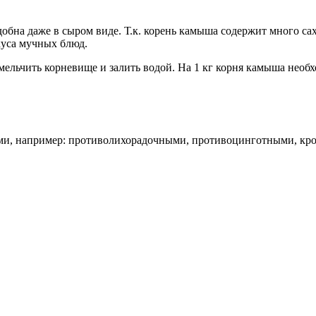
едобна даже в сыром виде. Т.к. корень камыша содержит много с
куса мучных блюд.
льчить корневище и залить водой. На 1 кг корня камыша необход
ми, например: противолихорадочными, противоцинготными, к