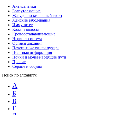
Антисептики
Болеутоляющие
Желудочно-кишечный тракт
Женские заболевания
Иммунитет
Кожа и волосы
Кровоостанавливающие
Нервная система
Органы дыхания
Печень и желчный пузырь
Полезная информация
Почки и мочевыводящие пути
Прочие
Сердце и сосуды
Поиск по алфавиту:
А
Б
В
Г