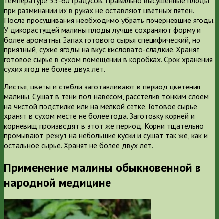
температуре 55-60 градусов. Правильно высушенные плоды
при разминании их в руках не оставляют цветных пятен.
После просушивания необходимо убрать почерневшие ягоды.
У дикорастущей малины плоды лучше сохраняют форму и
более ароматны. Запах готового сырья специфический, но
приятный, сухие ягоды на вкус кисловато-сладкие. Хранят
готовое сырье в сухом помещении в коробках. Срок хранения
сухих ягод не более двух лет.
Листья, цветы и стебли заготавливают в период цветения
малины. Сушат в тени под навесом, расстелив тонким слоем
на чистой подстилке или на мелкой сетке. Готовое сырье
хранят в сухом месте не более года. Заготовку корней и
корневищ производят в этот же период. Корни тщательно
промывают, режут на небольшие куски и сушат так же, как и
остальное сырье. Хранят не более двух лет.
Применение малины обыкновенной в
народной медицине