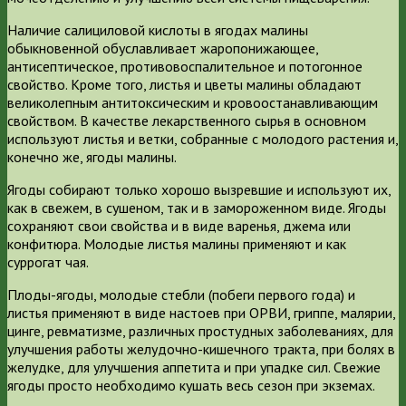
Наличие салициловой кислоты в ягодах малины
обыкновенной обуславливает жаропонижающее,
антисептическое, противовоспалительное и потогонное
свойство. Кроме того, листья и цветы малины обладают
великолепным антитоксическим и кровоостанавливающим
свойством. В качестве лекарственного сырья в основном
используют листья и ветки, собранные с молодого растения и,
конечно же, ягоды малины.
Ягоды собирают только хорошо вызревшие и используют их,
как в свежем, в сушеном, так и в замороженном виде. Ягоды
сохраняют свои свойства и в виде варенья, джема или
конфитюра. Молодые листья малины применяют и как
суррогат чая.
Плоды-ягоды, молодые стебли (побеги первого года) и
листья применяют в виде настоев при ОРВИ, гриппе, малярии,
цинге, ревматизме, различных простудных заболеваниях, для
улучшения работы желудочно-кишечного тракта, при болях в
желудке, для улучшения аппетита и при упадке сил. Свежие
ягоды просто необходимо кушать весь сезон при экземах.