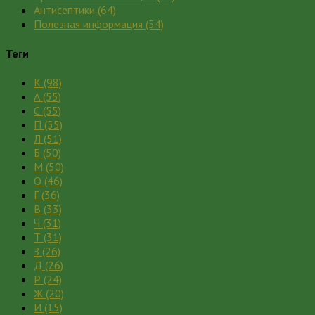
Антисептики
(64)
Полезная информация
(54)
Теги
К
(98)
А
(55)
С
(55)
П
(55)
Л
(51)
Б
(50)
М
(50)
О
(46)
Г
(36)
В
(33)
Ч
(31)
Т
(31)
З
(26)
Д
(26)
Р
(24)
Ж
(20)
И
(15)