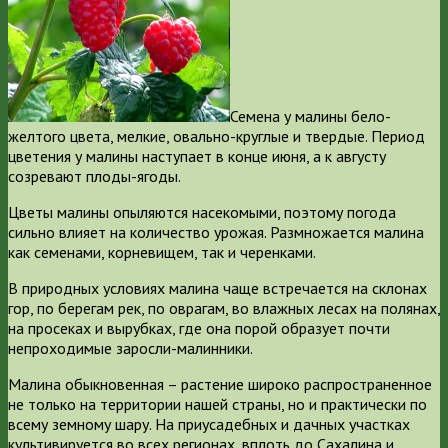
Семена у малины бело-
желтого цвета, мелкие, овально-круглые и твердые. Период
цветения у малины наступает в конце июня, а к августу
созревают плоды-ягоды.
Цветы малины опыляются насекомыми, поэтому погода
сильно влияет на количество урожая. Размножается малина
как семенами, корневищем, так и черенками.
В природных условиях малина чаще встречается на склонах
гор, по берегам рек, по оврагам, во влажных лесах на полянах,
на просеках и вырубках, где она порой образует почти
непроходимые заросли-малинники.
Малина обыкновенная – растение широко распространенное
не только на территории нашей страны, но и практически по
всему земному шару. На приусадебных и дачных участках
культивируется во всех регионах, вплоть до Сахалина и