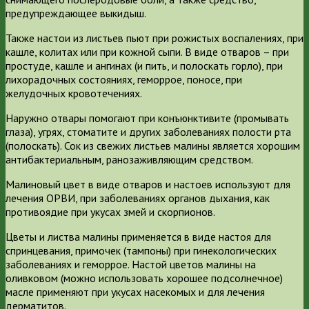
предупреждающее выкидыш.
Также настои из листьев пьют при рожистых воспалениях, при
кашле, колитах или при кожной сыпи. В виде отваров – при
простуде, кашле и ангинах (и пить, и полоскать горло), при
лихорадочных состояниях, геморрое, поносе, при
желудочных кровотечениях.
Наружно отвары помогают при конъюнктивите (промывать
глаза), угрях, стоматите и других заболеваниях полости рта
(полоскать). Сок из свежих листьев малины является хорошим
антибактериальным, ранозаживляющим средством.
Малиновый цвет в виде отваров и настоев используют для
лечения ОРВИ, при заболеваниях органов дыхания, как
противоядие при укусах змей и скорпионов.
Цветы и листва малины применяется в виде настоя для
спринцевания, примочек (тампоны) при гинекологических
заболеваниях и геморрое. Настой цветов малины на
оливковом (можно использовать хорошее подсолнечное)
масле применяют при укусах насекомых и для лечения
дерматитов.