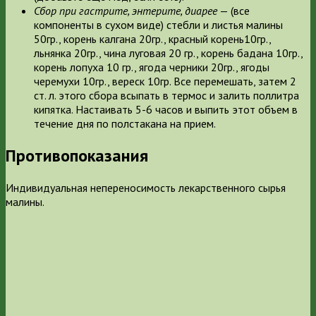
Сбор при гастрите, энтерите, диарее
— (все
компоненты в сухом виде) стебли и листья малины
50гр., корень калгана 20гр., красный корень10гр.,
льнянка 20гр., чина луговая 20 гр., корень бадана 10гр.,
корень лопуха 10 гр., ягода черники 20гр., ягоды
черемухи 10гр., вереск 10гр. Все перемешать, затем 2
ст. л. этого сбора всыпать в термос и залить поллитра
кипятка. Настаивать 5-6 часов и выпить этот объем в
течение дня по полстакана на прием.
Противопоказания
Индивидуальная непереносимость лекарственного сырья
малины.