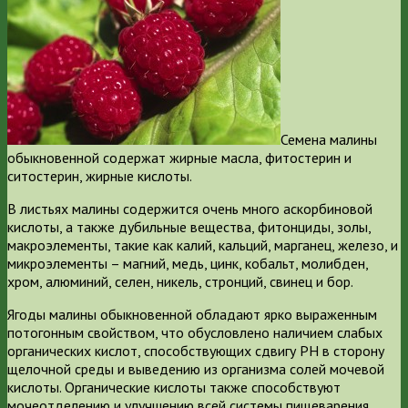
Семена малины
обыкновенной содержат жирные масла, фитостерин и
ситостерин, жирные кислоты.
В листьях малины содержится очень много аскорбиновой
кислоты, а также дубильные вещества, фитонциды, золы,
макроэлементы, такие как калий, кальций, марганец, железо, и
микроэлементы – магний, медь, цинк, кобальт, молибден,
хром, алюминий, селен, никель, стронций, свинец и бор.
Ягоды малины обыкновенной обладают ярко выраженным
потогонным свойством, что обусловлено наличием слабых
органических кислот, способствующих сдвигу РН в сторону
щелочной среды и выведению из организма солей мочевой
кислоты. Органические кислоты также способствуют
мочеотделению и улучшению всей системы пищеварения.