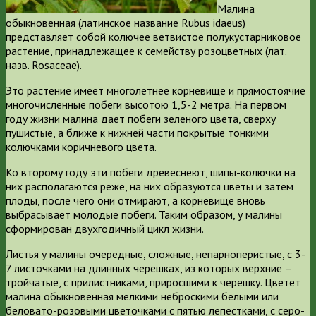
Малина
обыкновенная (латинское название Rubus idaeus)
представляет собой колючее ветвистое полукустарниковое
растение, принадлежащее к семейству розоцветных (лат.
назв. Rosaceae).
Это растение имеет многолетнее корневище и прямостоячие
многочисленные побеги высотою 1,5-2 метра. На первом
году жизни малина дает побеги зеленого цвета, сверху
пушистые, а ближе к нижней части покрытые тонкими
колючками коричневого цвета.
Ко второму году эти побеги древеснеют, шипы-колючки на
них располагаются реже, на них образуются цветы и затем
плоды, после чего они отмирают, а корневище вновь
выбрасывает молодые побеги. Таким образом, у малины
сформирован двухгодичный цикл жизни.
Листья у малины очередные, сложные, непарноперистые, с 3-
7 листочками на длинных черешках, из которых верхние –
тройчатые, с прилистниками, приросшими к черешку. Цветет
малина обыкновенная мелкими неброскими белыми или
беловато-розовыми цветочками с пятью лепестками, с серо-