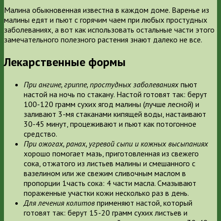
Малина обыкновенная известна в каждом доме. Варенье из
малины едят и пьют с горячим чаем при любых простудных
заболеваниях, а вот как использовать остальные части этого
замечательного полезного растения знают далеко не все.
Лекарственные формы
При ангине, гриппе, простудных заболеваниях
пьют
настой на ночь по стакану. Настой готовят так: берут
100-120 грамм сухих ягод малины (лучше лесной) и
заливают 3-мя стаканами кипящей воды, настаивают
30-45 минут, процеживают и пьют как потогонное
средство.
При ожогах, ранах, угревой сыпи и кожных высыпаниях
хорошо помогает мазь, приготовленная из свежего
сока, отжатого из листьев малины и смешанного с
вазелином или же свежим сливочным маслом в
пропорции 1часть сока: 4 части масла. Смазывают
пораженные участки кожи несколько раз в день.
Для лечения колитов
применяют настой, который
готовят так: берут 15-20 грамм сухих листьев и