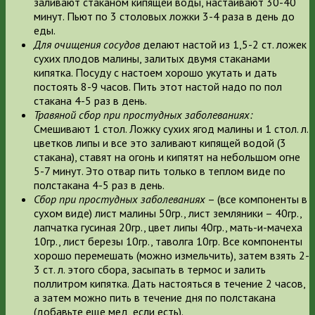
заливают стаканом кипящей воды, настаивают 30-40
минут. Пьют по 3 столовых ложки 3-4 раза в день до
еды.
Для очищения сосудов
делают настой из 1,5-2 ст. ложек
сухих плодов малины, залитых двумя стаканами
кипятка. Посуду с настоем хорошо укутать и дать
постоять 8-9 часов. Пить этот настой надо по пол
стакана 4-5 раз в день.
Травяной сбор при простудных заболеваниях:
Смешивают 1 стол. Ложку сухих ягод малины и 1 стол. л.
цветков липы и все это заливают кипящей водой (3
стакана), ставят на огонь и кипятят на небольшом огне
5-7 минут. Это отвар пить только в теплом виде по
полстакана 4-5 раз в день.
Сбор при простудных заболеваниях
– (все компоненты в
сухом виде) лист малины 50гр., лист земляники – 40гр.,
лапчатка гусиная 20гр., цвет липы 40гр., мать-и-мачеха
10гр., лист березы 10гр., таволга 10гр. Все компоненты
хорошо перемешать (можно измельчить), затем взять 2-
3 ст. л. этого сбора, засыпать в термос и залить
поллитром кипятка. Дать настояться в течение 2 часов,
а затем можно пить в течение дня по полстакана
(добавьте еще мед, если есть).