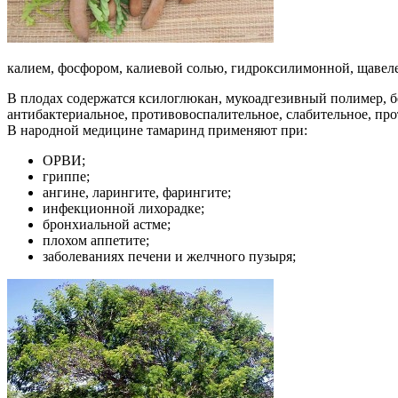
калием, фосфором, калиевой солью, гидроксилимонной, щаве
В плодах содержатся ксилоглюкан, мукоадгезивный полимер, б
антибактериальное, противовоспалительное, слабительное, про
В народной медицине тамаринд применяют при:
ОРВИ;
гриппе;
ангине, ларингите, фарингите;
инфекционной лихорадке;
бронхиальной астме;
плохом аппетите;
заболеваниях печени и желчного пузыря;