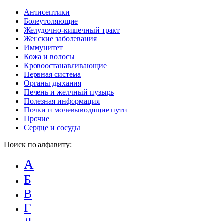
Антисептики
Болеутоляющие
Желудочно-кишечный тракт
Женские заболевания
Иммунитет
Кожа и волосы
Кровоостанавливающие
Нервная система
Органы дыхания
Печень и желчный пузырь
Полезная информация
Почки и мочевыводящие пути
Прочие
Сердце и сосуды
Поиск по алфавиту:
А
Б
В
Г