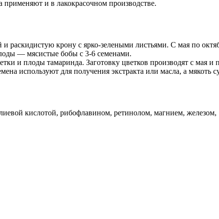
а применяют и в лакокрасочном производстве.
 и раскидистую крону с ярко-зелеными листьями. С мая по окт
плоды — мясистые бобы с 3-6 семенами.
ветки и плоды тамаринда. Заготовку цветков производят с мая и 
семена используют для получения экстракта или масла, а мякоть 
лиевой кислотой, рибофлавином, ретинолом, магнием, железом,