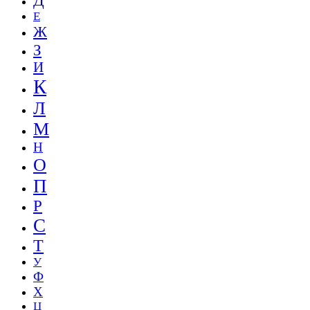
Д
Е
Ж
З
И
К
Л
М
Н
О
П
Р
С
Т
У
Ф
Х
Ц