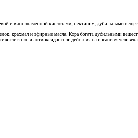
левой и виннокаменной кислотами, пектином, дубильными веще
елок, крахмал и эфирные масла. Кора богата дубильными вещест
тивоглистное и антиоксидантное действия на организм человека