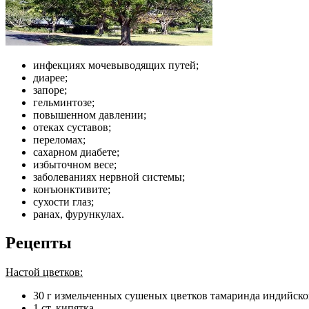
инфекциях мочевыводящих путей;
диарее;
запоре;
гельминтозе;
повышенном давлении;
отеках суставов;
переломах;
сахарном диабете;
избыточном весе;
заболеваниях нервной системы;
конъюнктивите;
сухости глаз;
ранах, фурункулах.
Рецепты
Настой цветков:
30 г измельченных сушеных цветков тамаринда индийско
1 ст. кипятка.