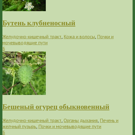
Бутень клубненосный
Желудочно-кишечный тракт
,
Кожа и волосы
,
Почки и
мочевыводящие пути
Б
Бешеный огурец обыкновенный
Желудочно-кишечный тракт
,
Органы дыхания
,
Печень и
желчный пузырь
,
Почки и мочевыводящие пути
Б