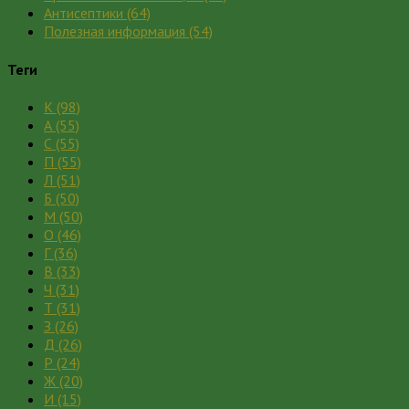
Антисептики
(64)
Полезная информация
(54)
Теги
К
(98)
А
(55)
С
(55)
П
(55)
Л
(51)
Б
(50)
М
(50)
О
(46)
Г
(36)
В
(33)
Ч
(31)
Т
(31)
З
(26)
Д
(26)
Р
(24)
Ж
(20)
И
(15)