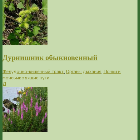
Дурнишник обыкновенный
Желудочно-кишечный тракт
,
Органы дыхания
,
Почки и
мочевыводящие пути
Д