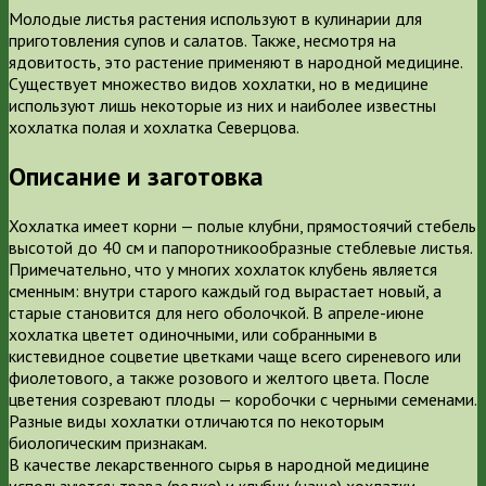
Молодые листья растения используют в кулинарии для
приготовления супов и салатов. Также, несмотря на
ядовитость, это растение применяют в народной медицине.
Существует множество видов хохлатки, но в медицине
используют лишь некоторые из них и наиболее известны
хохлатка полая и хохлатка Северцова.
Описание и заготовка
Хохлатка имеет корни — полые клубни, прямостоячий стебель
высотой до 40 см и папоротникообразные стеблевые листья.
Примечательно, что у многих хохлаток клубень является
сменным: внутри старого каждый год вырастает новый, а
старые становится для него оболочкой. В апреле-июне
хохлатка цветет одиночными, или собранными в
кистевидное соцветие цветками чаще всего сиреневого или
фиолетового, а также розового и желтого цвета. После
цветения созревают плоды — коробочки с черными семенами.
Разные виды хохлатки отличаются по некоторым
биологическим признакам.
В качестве лекарственного сырья в народной медицине