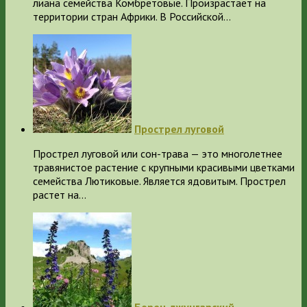
лиана семейства Комбретовые. Произрастает на
территории стран Африки. В Российской…
Прострел луговой
Прострел луговой или сон-трава — это многолетнее
травянистое растение с крупными красивыми цветками
семейства Лютиковые. Является ядовитым. Прострел
растет на…
Борец джунгарский