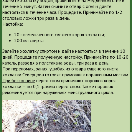
Залейте хохлатку водой, прокипятите на медленном огне в
течение 5 минут. Затем снимите отвар с огня и дайте
настояться в течение часа. Процедите. Принимайте по 1-2
столовых ложки три раза в день.
Настойка:
20 г измельченного свежего корня хохлатки;
200 мл спирта.
Залейте хохлатку спиртом и дайте настояться в течение 10
дней. Процедите полученную настойку. Принимайте по 10-20
капель, разведя в полстакана воды, три раза в день.
При переломах, ранах, ушибах
из отвара сушеного листа
хохлатки Северцова готовят примочки к пораженным местам.
При бессоннице
перед сном принимают порошок корня
хохлатки — по 0,1 грамма перед сном. Также порошок
рекомендуется при нарушениях менструального цикла.