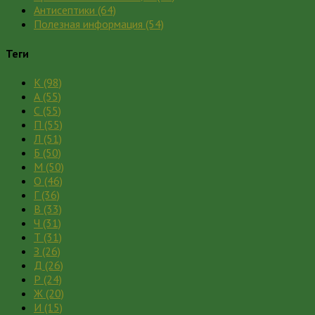
Антисептики
(64)
Полезная информация
(54)
Теги
К
(98)
А
(55)
С
(55)
П
(55)
Л
(51)
Б
(50)
М
(50)
О
(46)
Г
(36)
В
(33)
Ч
(31)
Т
(31)
З
(26)
Д
(26)
Р
(24)
Ж
(20)
И
(15)