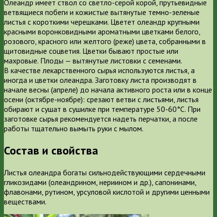
Олеандр имеет ствол со светло-серой корой, прутьевидные
ветвящиеся побеги и кожистые вытянутые темно-зеленые
листья с короткими черешками. Цветет олеандр крупными
красными воронковидными ароматными цветками белого,
розового, красного или желтого (реже) цвета, собранными в
щитовидные соцветия. Цветки бывают простые или
махровые. Плоды — вытянутые листовки с семенами.
В качестве лекарственного сырья используются листья, а
иногда и цветки олеандра. Заготовку листа производят в
начале весны (апреле) до начала активного роста или в конце
осени (октябре-ноябре): срезают ветви с листьями, листья
обирают и сушат в сушилке при температуре 50-60°С. При
заготовке сырья рекомендуется надеть перчатки, а после
работы тщательно вымыть руки с мылом.
Состав и свойства
Листья олеандра богаты сильнодействующими сердечными
гликозидами (олеандрином, нериином и др.), сапонинами,
флавонами, рутином, урсуловой кислотой и другими ценными
веществами.