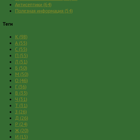
Антисептики
(64)
Полезная информация
(54)
Теги
К
(98)
А
(55)
С
(55)
П
(55)
Л
(51)
Б
(50)
М
(50)
О
(46)
Г
(36)
В
(33)
Ч
(31)
Т
(31)
З
(26)
Д
(26)
Р
(24)
Ж
(20)
И
(15)