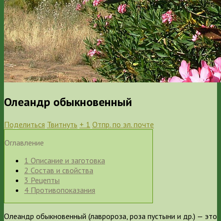
Олеандр обыкновенный
Поделиться
Твитнуть
+ 1
Отпр. по эл. почте
Оглавление
1
Описание и заготовка
2
Состав и свойства
3
Рецепты
4
Противопоказания
Олеандр обыкновенный (лавророза, роза пустыни и др.) — это