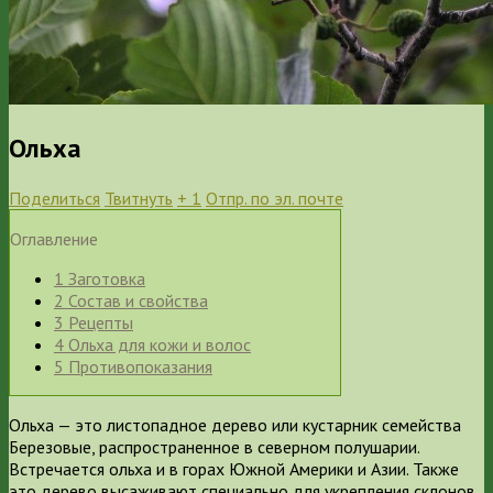
Ольха
Поделиться
Твитнуть
+ 1
Отпр. по эл. почте
Оглавление
1
Заготовка
2
Состав и свойства
3
Рецепты
4
Ольха для кожи и волос
5
Противопоказания
Ольха — это листопадное дерево или кустарник семейства
Березовые, распространенное в северном полушарии.
Встречается ольха и в горах Южной Америки и Азии. Также
это дерево высаживают специально для укрепления склонов