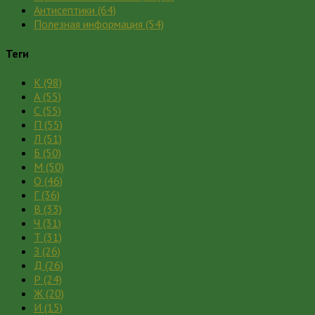
Антисептики
(64)
Полезная информация
(54)
Теги
К
(98)
А
(55)
С
(55)
П
(55)
Л
(51)
Б
(50)
М
(50)
О
(46)
Г
(36)
В
(33)
Ч
(31)
Т
(31)
З
(26)
Д
(26)
Р
(24)
Ж
(20)
И
(15)