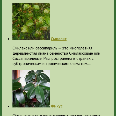
Смилакс
Смилакс или сассапариль — это многолетняя
деревянистая лиана семейства Смилаксовые или
Сассапарилевые. Распространена в странах с
субтропическим и тропическим климатом.…
Фикус
Фикус – это род вечнозеленых или листопадных