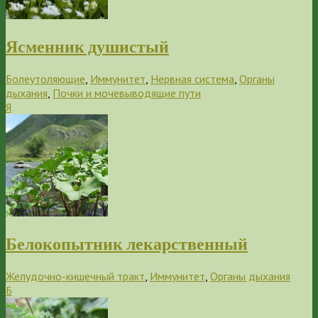
Ясменник душистый
Болеутоляющие
,
Иммунитет
,
Нервная система
,
Органы
дыхания
,
Почки и мочевыводящие пути
Я
Белокопытник лекарственный
Желудочно-кишечный тракт
,
Иммунитет
,
Органы дыхания
Б