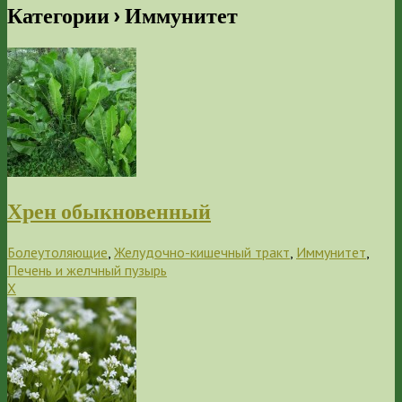
Категории ›
Иммунитет
Хрен обыкновенный
Болеутоляющие
,
Желудочно-кишечный тракт
,
Иммунитет
,
Печень и желчный пузырь
Х