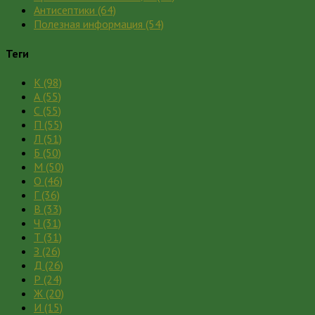
Антисептики
(64)
Полезная информация
(54)
Теги
К
(98)
А
(55)
С
(55)
П
(55)
Л
(51)
Б
(50)
М
(50)
О
(46)
Г
(36)
В
(33)
Ч
(31)
Т
(31)
З
(26)
Д
(26)
Р
(24)
Ж
(20)
И
(15)